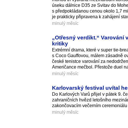
úseku dálnice D35 ze Svitav do Mohel
s předpokládanou cenou okolo 1,7 mil
je prakticky připravena k zahájení sta
minulý měsíc
„Otřesný verdikt.“ Varování
kritiky
Extrémní drama, které v super tie-br
s Coco Gauffovou, málem zásadně ovl
české tenistce varování za nedodržen
Američance mečbol. Přestože duel nak
minulý měsíc
Karlovarský festival uvítal h
Do Karlových Varů přijel v pátek 9. č
zahraničních hvězd letošního mezinár
zakončovacím večerním ceremoniálu 
minulý měsíc