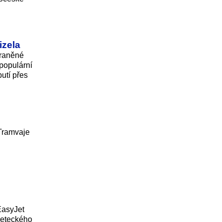
izela
zraněné
 populární
butí přes
Tramvaje
EasyJet
 leteckého