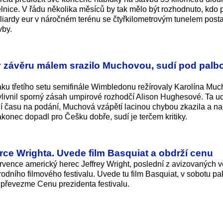
nice. V řádu několika měsíců by tak mělo být rozhodnuto, kdo p
iardy eur v náročném terénu se čtyřkilometrovým tunelem posta
vby.
 v závěru málem srazilo Muchovou, sudí pod palb
eaku třetího setu semifinále Wimbledonu režírovaly Karolína Mu
ivnil sporný zásah umpirové rozhodčí Alison Hughesové. Ta ud
í času na podání, Muchová vzápětí lacinou chybou zkazila a na
onec dopadl pro Češku dobře, sudí je terčem kritiky.
erce Wrighta. Uvede film Basquiat a obdrží cenu
ervence americký herec Jeffrey Wright, poslední z avizovaných 
odního filmového festivalu. Uvede tu film Basquiat, v sobotu pa
převezme Cenu prezidenta festivalu.