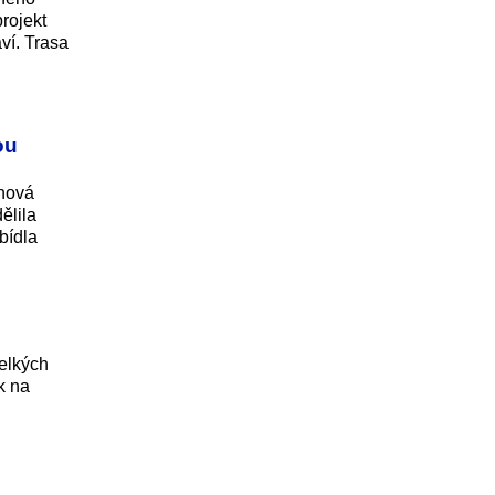
rojekt
ví. Trasa
ou
chová
ělila
bídla
velkých
k na