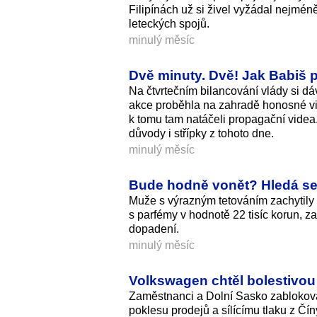
Filipínách už si živel vyžádal nejmén
leteckých spojů.
minulý měsíc
Dvě minuty. Dvě! Jak Babiš p
Na čtvrtečním bilancování vlády si d
akce proběhla na zahradě honosné vily
k tomu tam natáčeli propagační videa
důvody i střípky z tohoto dne.
minulý měsíc
Bude hodně vonět? Hledá se 
Muže s výrazným tetováním zachytily 
s parfémy v hodnotě 22 tisíc korun, z
dopadení.
minulý měsíc
Volkswagen chtěl bolestivou 
Zaměstnanci a Dolní Sasko zablokova
poklesu prodejů a sílícímu tlaku z Čín