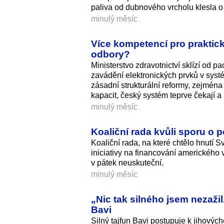
paliva od dubnového vrcholu klesla o 
minulý měsíc
Více kompetencí pro praktické
odbory?
Ministerstvo zdravotnictví sklízí od p
zavádění elektronických prvků v systém
zásadní strukturální reformy, zejména
kapacit, český systém teprve čekají 
minulý měsíc
Koaliční rada kvůli sporu o 
Koaliční rada, na které chtělo hnutí
iniciativy na financování americkéh
v pátek neuskuteční.
minulý měsíc
„Nic tak silného jsem nezaži
Bavi
Silný tajfun Bavi postupuje k jihových