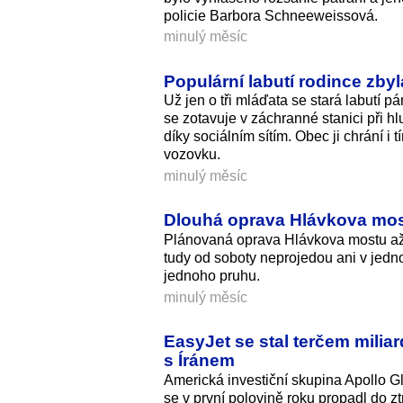
policie Barbora Schneeweissová.
minulý měsíc
Populární labutí rodince zbyl
Už jen o tři mláďata se stará labutí p
se zotavuje v záchranné stanici při hl
díky sociálním sítím. Obec ji chrání i 
vozovku.
minulý měsíc
Dlouhá oprava Hlávkova mos
Plánovaná oprava Hlávkova mostu až 
tudy od soboty neprojedou ani v jed
jednoho pruhu.
minulý měsíc
EasyJet se stal terčem miliar
s Íránem
Americká investiční skupina Apollo G
se v první polovině roku propadl do z