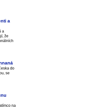
nti a
ů a
jí, že
onálních
ehnaná
 Česka do
ou, se
unu
Zatímco na