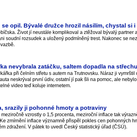
e opil. Bývalé družce hrozil násilím, chystal si i
íčska. Život jí neustále komplikoval a ztěžoval bývalý partner 
l ani soudní rozsudek a uložený podmíněný trest. Nakonec se ne
e vazbě.
řka nevybrala zatáčku, saltem dopadla na střechu
ářka při čelním střetu s autem na Trutnovsku. Náraz ji vymrštil 
uta neskrýval první údiv, ostatní jí pak šli na pomoc, ale nebylo
elné video teď koluje internetem.
a, srazily ji pohonné hmoty a potraviny
meziročně vzrostly o 1,5 procenta, meziroční inflace tak výrazn
. Ke zmírnění inflace významně přispěl pokles cen pohonných h
 zdražení. V pátek to uvedl Český statistický úřad (ČSÚ).