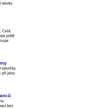
í stovky
ů
. Celá
ale ještě
isuje
émy
 lahvičky
 při jeho
nanců
mu
mací bez