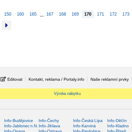
150
160
165
167
168
169
170
171
172
173
…
Editovat
Kontakt, reklama / Portaly.info
Naše reklamní prvky
Výroba nábytku
Info-Budějovice
Info-Čechy
Info-Česká Lípa
Info-Děčín
Info-Jablonec n.N.
Info-Jihlava
Info-Karviná
Info-Kladno
Info-Opava
Info-Ostrava
Info-Pardubice
Info-Plzeň