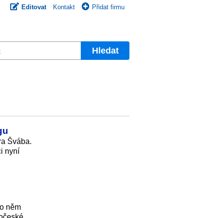
Editovat
Kontakt
Přidat firmu
Hledat
gu
ra Švába.
i nyní
po něm
dočeské