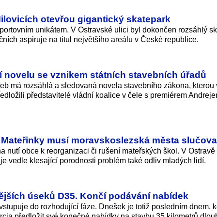
Milovicích otevřou gigantický skatepark
ortovním unikátem. V Ostravské ulici byl dokončen rozsáhlý sk
ních aspiruje na titul největšího areálu v České republice.
 novelu se vznikem státních stavebních úřadů
aveb má rozsáhlá a sledovaná novela stavebního zákona, kterou 
ředložili představitelé vládní koalice v čele s premiérem Andrej
a. Mateřinky musí moravskoslezská města slučova
 nutí obce k reorganizaci či rušení mateřských škol. V Ostravě 
 vedle klesající porodnosti problém také odliv mladých lidí.
tějších úseků D35. Končí podávání nabídek
 vstupuje do rozhodující fáze. Dnešek je totiž posledním dnem, 
cia předložit své konečné nabídky na stavbu 35 kilometrů dlo