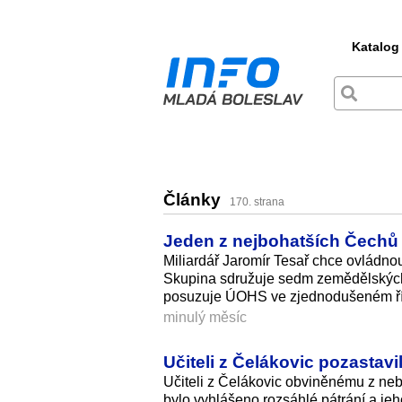
Katalog
Články
170. strana
Jeden z nejbohatších Čechů r
Miliardář Jaromír Tesař chce ovládno
Skupina sdružuje sedm zemědělských 
posuzuje ÚOHS ve zjednodušeném říz
minulý měsíc
Učiteli z Čelákovic pozastavil
Učiteli z Čelákovic obviněnému z ne
bylo vyhlášeno rozsáhlé pátrání a jeho