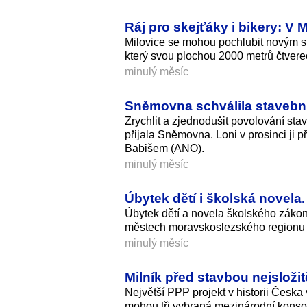
Ráj pro skejťáky i bikery: V 
Milovice se mohou pochlubit novým sp
který svou plochou 2000 metrů čtvereč
minulý měsíc
Sněmovna schválila stavební
Zrychlit a zjednodušit povolování st
přijala Sněmovna. Loni v prosinci ji p
Babišem (ANO).
minulý měsíc
Úbytek dětí i školská novel
Úbytek dětí a novela školského zákona
městech moravskoslezského regionu je
minulý měsíc
Milník před stavbou nejsloži
Největší PPP projekt v historii Česka
mohou tři vybraná mezinárodní konsor