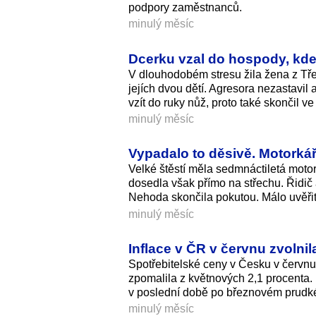
podpory zaměstnanců.
minulý měsíc
Dcerku vzal do hospody, kde s
V dlouhodobém stresu žila žena z Třeb
jejích dvou dětí. Agresora nezastavi
vzít do ruky nůž, proto také skončil v
minulý měsíc
Vypadalo to děsivě. Motorká
Velké štěstí měla sedmnáctiletá motork
dosedla však přímo na střechu. Řidič a
Nehoda skončila pokutou. Málo uvěřit
minulý měsíc
Inflace v ČR v červnu zvolnil
Spotřebitelské ceny v Česku v červnu 
zpomalila z květnových 2,1 procenta
v poslední době po březnovém prudkém
minulý měsíc