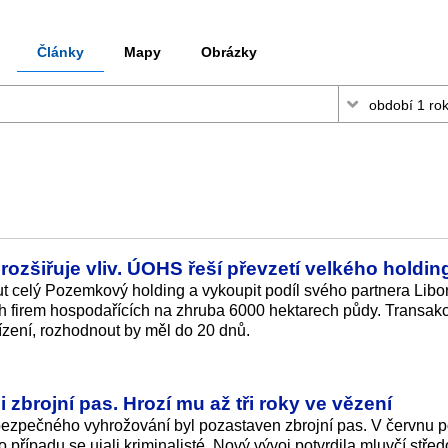
Články
Mapy
Obrázky
ozšiřuje vliv. ÚOHS řeší převzetí velkého holdin
ut celý Pozemkový holding a vykoupit podíl svého partnera Libo
firem hospodařících na zhruba 6000 hektarech půdy. Transakc
ení, rozhodnout by měl do 20 dnů.
i zbrojní pas. Hrozí mu až tři roky ve vězení
bezpečného vyhrožování byl pozastaven zbrojní pas. V červnu 
 případu se ujali kriminalisté. Nový vývoj potvrdila mluvčí stře