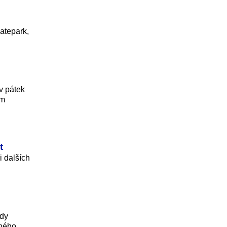
atepark,
v pátek
em
t
i dalších
kdy
uhého