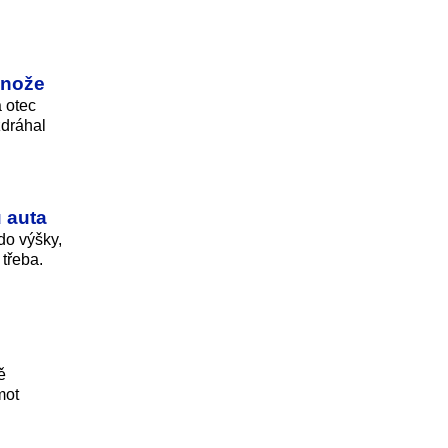
 nože
a otec
zdráhal
 auta
do výšky,
 třeba.
ě
mot