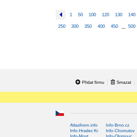
1
50
100
120
130
140
250
300
350
400
450
500
…
Přidat firmu
Smazat
Atlasfirem.info
Info-Brno.cz
Info-Hradec Kr.
Info-Chomutov
Info-Most
Info-Olomouc