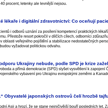
40 procent, letenky ale levnější nejsou.
 lékaře i digitální zdravotnictví: Co oceňují pacie
acientů i odborů uznání za posílení kompetencí praktických lékař
u. Přestože resort pokročil v dílčích cílech, odborníci zdůrazňu
 v oblasti veřejného pojištění a stabilizace nedostatečných pers
a budou vyžadovat politickou odvahu.
podporu Ukrajiny nebude, podle SPD je krize zaž
 Svoboda a přímá demokracie (SPD) slyšet vysvětlení k zapojení
o vojenského vybavení pro Ukrajinu evropskými zeměmi a Kanad
l.“ Obyvatelé japonských ostrovů čelí hrozbě tajf
odní Asii a hrozí, že se stane nejničivější bouří posledních let. 