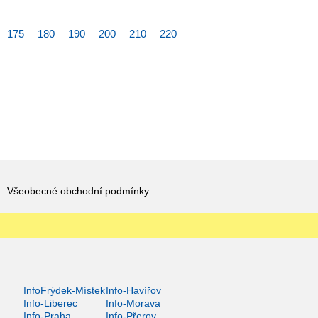
175
180
190
200
210
220
Všeobecné obchodní podmínky
InfoFrýdek-Místek
Info-Havířov
Info-Liberec
Info-Morava
Info-Praha
Info-Přerov