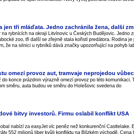
a jen tři mláďata. Jedno zachránila žena, další zm
ár na rybnících na okraji Litvínovic u Českých Budějovic. Jedno 
ubocké zoo, tři další se zřejmě stala kořistí predátora. Rodina je
tím, že na silnici u rybníků dává značky upozorňující na pohyb la
tu omezí provoz aut, tramvaje neprojedou vůbec
do konce prázdnin výrazně omezí provoz po této komunikaci. 
nom směru, auta budou ve směru do Holešovic svedena do
dové bitvy investorů. Firmu oslabil konflikt USA
lobal nabízí za easyJet víc peněz než konkurenční Castlelake. 
tráty 552 milionů liber kvůli konfliktu na Blízkém východě. Cena