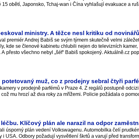
ě 15 obětí, Japonsko, Tchaj-wan i Čína vyhlašují evakuace a ruš
eskoval ministry. A těžce nesl kritiku od novinář
ával premiér Andrej Babiš se svým týmem skutečně velmi záležet
, kde se členové kabinetu chlubili nejen do televizních kamer, 
. A přesto všechno nebyl „šéf“ Babiš spokojený. Aktuálně.cz pop
potetovaný muž, co z prodejny sebral čtyři parf
kamery v prodejně parfémů v Praze 4. Z regálů postupně odcizil
a což mu hrozí až dva roky za mřížemi. Policie požádala o pomoc
léčbu. Klíčový plán ale narazil na odpor zaměst
li úsporný plán vedení Volkswagenu. Automobilka čelí prudké
y i USA. Odbory požadují vysvětlení škrtů a varují před transfor