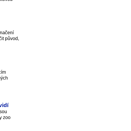
značení
čit původ,
cím
ných
vidí
jsou
y zoo