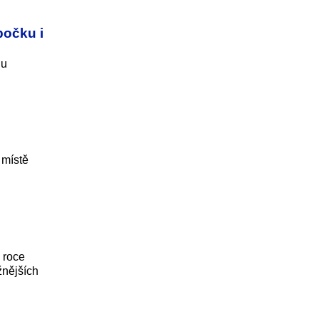
bočku i
nu
 místě
 roce
žnějších