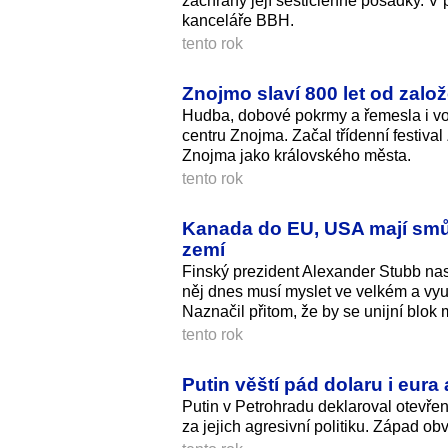
záchrany její šestičlenné posádky. V 
kanceláře BBH.
tento rok
Znojmo slaví 800 let od zalo
Hudba, dobové pokrmy a řemesla i vo
centru Znojma. Začal třídenní festival
Znojma jako královského města.
tento rok
Kanada do EU, USA mají smůlu
zemí
Finský prezident Alexander Stubb nas
něj dnes musí myslet ve velkém a využ
Naznačil přitom, že by se unijní blok 
tento rok
Putin věští pád dolaru i eur
Putin v Petrohradu deklaroval otevřen
za jejich agresivní politiku. Západ ob