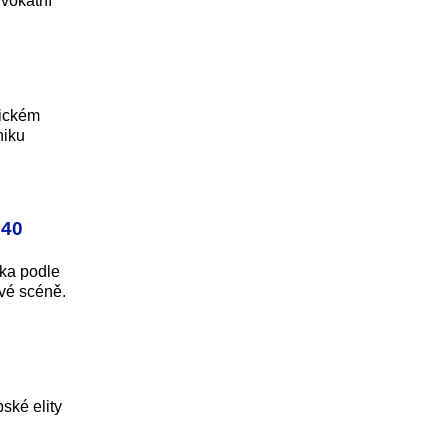
dvokátní
rickém
niku
 40
tka podle
ové scéně.
ské elity