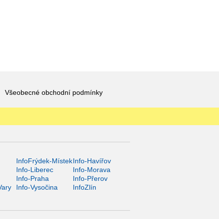
Všeobecné obchodní podmínky
InfoFrýdek-Místek
Info-Havířov
Info-Liberec
Info-Morava
Info-Praha
Info-Přerov
Vary
Info-Vysočina
InfoZlín