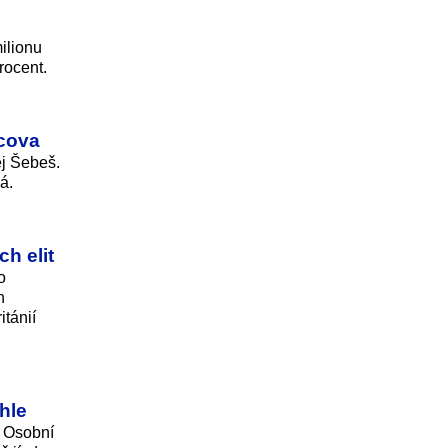
ilionu
rocent.
vcova
ěj Šebeš.
á.
h elit
o
h
itánií
chle
. Osobní