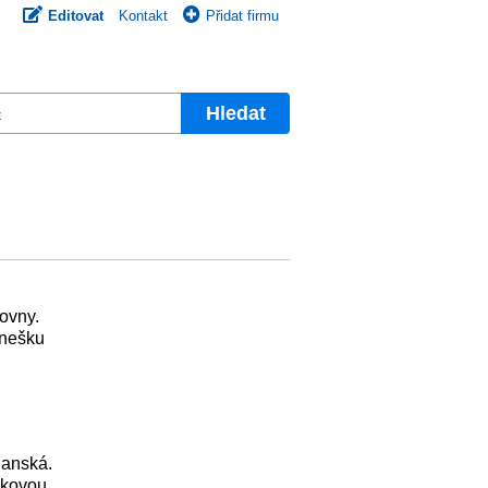
Editovat
Kontakt
Přidat firmu
Hledat
ovny.
dnešku
lanská.
čkovou