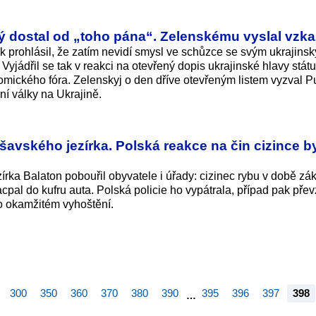
rý dostal od „toho pána“. Zelenskému vyslal vzka
k prohlásil, že zatím nevidí smysl ve schůzce se svým ukrajins
jádřil se tak v reakci na otevřený dopis ukrajinské hlavy stá
ického fóra. Zelenskyj o den dříve otevřeným listem vyzval Pu
ní války na Ukrajině.
šavského jezírka. Polská reakce na čin cizince b
rka Balaton pobouřil obyvatele i úřady: cizinec rybu v době zá
acpal do kufru auta. Polská policie ho vypátrala, případ pak pře
ho okamžitém vyhoštění.
300
350
360
370
380
390
395
396
397
398
…