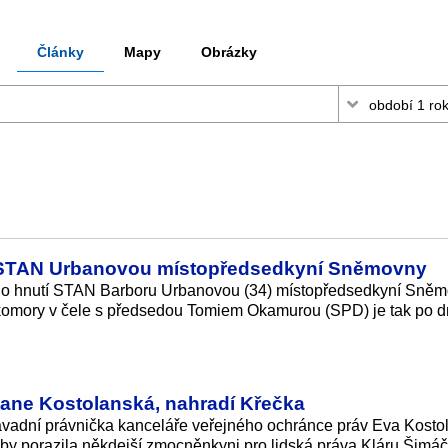
Články
Mapy
Obrázky
u STAN Urbanovou místopředsedkyní Sněmovny
ího hnutí STAN Barboru Urbanovou (34) místopředsedkyní Sněm
 komory v čele s předsedou Tomiem Okamurou (SPD) je tak po 
ne Kostolanská, nahradí Křečka
dní právnička kanceláře veřejného ochránce práv Eva Kosto
y porazila někdejší zmocněnkyni pro lidská práva Kláru Šimá