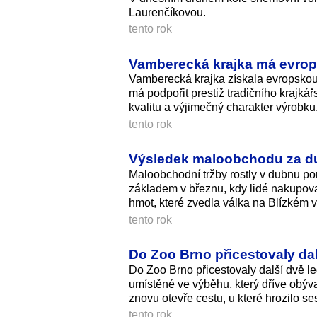
Laurenčíkovou.
tento rok
Vamberecká krajka má evrop
Vamberecká krajka získala evropsko
má podpořit prestiž tradičního krajká
kvalitu a výjimečný charakter výrobku
tento rok
Výsledek maloobchodu za du
Maloobchodní tržby rostly v dubnu pom
základem v březnu, kdy lidé nakupova
hmot, které zvedla válka na Blízkém 
tento rok
Do Zoo Brno přicestovaly dal
Do Zoo Brno přicestovaly další dvě le
umístěné ve výběhu, který dříve obýv
znovu otevře cestu, u které hrozilo se
tento rok