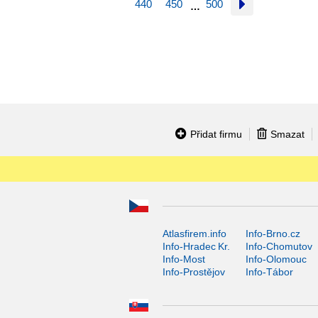
440
450
500
…
Přidat firmu
Smazat
Atlasfirem.info
Info-Brno.cz
Info-Hradec Kr.
Info-Chomutov
Info-Most
Info-Olomouc
Info-Prostějov
Info-Tábor