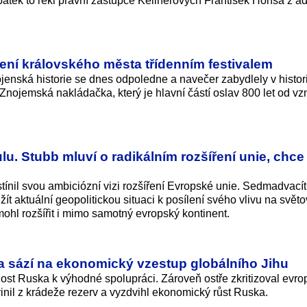
pátek to řekl právní zástupce Kellnerových František Honsa z a
žení královského města třídenním festivalem
jenská historie se dnes odpoledne a navečer zabydlely v histo
 Znojemská nakládačka, který je hlavní částí oslav 800 let od vz
. Stubb mluví o radikálním rozšíření unie, chce
tínil svou ambiciózní vizi rozšíření Evropské unie. Sedmadvací
ít aktuální geopolitickou situaci k posílení svého vlivu na svět
mohl rozšířit i mimo samotný evropský kontinent.
a a sází na ekonomický vzestup globálního Jihu
ost Ruska k výhodné spolupráci. Zároveň ostře zkritizoval evrop
vinil z krádeže rezerv a vyzdvihl ekonomický růst Ruska.