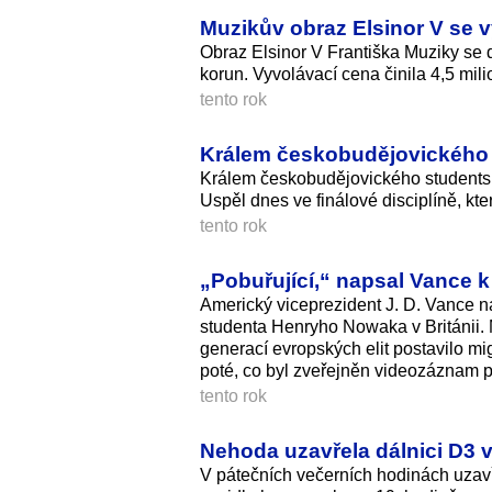
Muzikův obraz Elsinor V se vy
Obraz Elsinor V Františka Muziky se 
korun. Vyvolávací cena činila 4,5 mil
tento rok
Králem českobudějovického f
Králem českobudějovického studentsk
Uspěl dnes ve finálové disciplíně, kte
tento rok
„Pobuřující,“ napsal Vance k 
Americký viceprezident J. D. Vance na 
studenta Henryho Nowaka v Británii. 
generací evropských elit postavilo mi
poté, co byl zveřejněn videozáznam p
tento rok
Nehoda uzavřela dálnici D3 ve
V pátečních večerních hodinách uzav