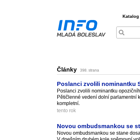
Katalog
Články
398. strana
Poslanci zvolili nominantk
Poslanci zvolili nominantku opozičn
Pětičlenné vedení dolní parlamentní
kompletní.
tento rok
Novou ombudsmankou se sta
Novou ombudsmankou se stane dosava
V dnešním druhém kole sněmovní volb