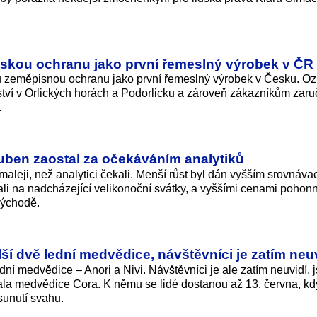
skou ochranu jako první řemeslný výrobek v ČR
u zeměpisnou ochranu jako první řemeslný výrobek v Česku. O
řství v Orlických horách a Podorlicku a zároveň zákazníkům zaru
.
ben zaostal za očekáváním analytiků
aleji, než analytici čekali. Menší růst byl dán vyšším srovnáva
li na nadcházející velikonoční svátky, a vyššími cenami pohon
východě.
ší dvě lední medvědice, návštěvníci je zatím neu
dní medvědice – Anori a Nivi. Návštěvníci je ale zatím neuvidí, 
ala medvědice Cora. K němu se lidé dostanou až 13. června, kd
sunutí svahu.