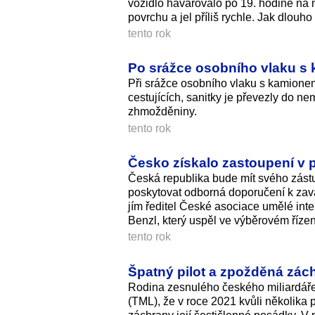
vozidlo havarovalo po 19. hodině na mo
povrchu a jel příliš rychle. Jak dlouh
tento rok
Po srážce osobního vlaku s 
Při srážce osobního vlaku s kamione
cestujících, sanitky je převezly do 
zhmožděniny.
tento rok
Česko získalo zastoupení v 
Česká republika bude mít svého zást
poskytovat odborná doporučení k zavá
jím ředitel České asociace umělé in
Benzl, který uspěl ve výběrovém řízen
tento rok
Špatný pilot a zpožděná zách
Rodina zesnulého českého miliardáře 
(TML), že v roce 2021 kvůli několika