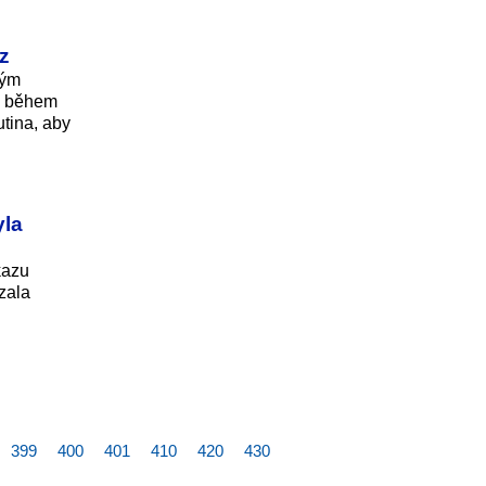
z
kým
tu během
tina, aby
yla
kazu
vzala
399
400
401
410
420
430