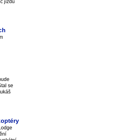
č jízdu
ch
sm
bude
tal se
Lukáš
koptéry
 Lodge
ění