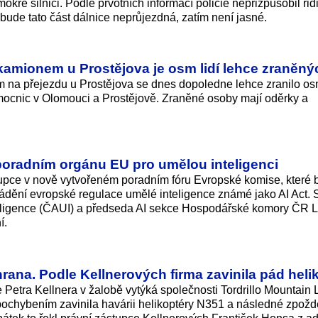
kré silnici. Podle prvotních informací policie nepřizpůsobil řidi
o bude tato část dálnice neprůjezdná, zatím není jasné.
kamionem u Prostějova je osm lidí lehce zraněný
m na přejezdu u Prostějova se dnes dopoledne lehce zranilo o
nemocnic v Olomouci a Prostějově. Zraněné osoby mají oděrky a
poradním orgánu EU pro umělou inteligenci
upce v nově vytvořeném poradním fóru Evropské komise, které 
dění evropské regulace umělé inteligence známé jako AI Act. S
teligence (ČAUI) a předseda AI sekce Hospodářské komory ČR 
í.
rana. Podle Kellnerových firma zavinila pád heli
Petra Kellnera v žalobě vytýká společnosti Tordrillo Mountain
 pochybením zavinila havárii helikoptéry N351 a následné zpožd