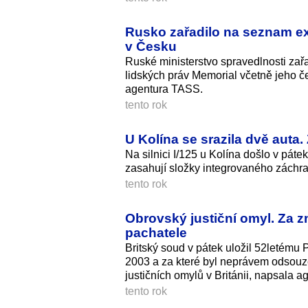
Rusko zařadilo na seznam ex
v Česku
Ruské ministerstvo spravedlnosti zař
lidských práv Memorial včetně jeho če
agentura TASS.
tento rok
U Kolína se srazila dvě auta. 
Na silnici I/125 u Kolína došlo v pá
zasahují složky integrovaného záchr
tento rok
Obrovský justiční omyl. Za z
pachatele
Britský soud v pátek uložil 52letému P
2003 a za které byl neprávem odsouze
justičních omylů v Británii, napsala 
tento rok