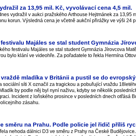
dražil za 13,95 mil. Kč, vyvolávací cena 4,5 mil.
dnes vydražil v aukci pražského Arthouse Hejtmánek za 13,95 m
ionu korun. Výsledná cena je včetně aukční přirážky ve výši 24 p
estivalu Majáles se stal student Gymnázia Jíro
ého festivalu Majáles se stal student Gymnázia Jírovcova Mat
rou bylo klání ve videohře. Za pořadatele to řekla Hermína Ottov
vraždě mladíka v Británii a pustil se do evropskýc
sociální síti X označil za tragickou a pobuřující vraždu 18letéh
Mladík by podle něj byl nyní naživu, kdyby se několik posledníc
graci. Incident z loňského prosince v posledních dnech otřásá Br
olicejního zásahu.
 směru na Prahu. Podle policie jel řidič příliš ry
řela nehoda dálnici D3 ve směru z Prahy na České Budějovice