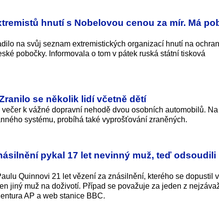
tremistů hnutí s Nobelovou cenou za mír. Má po
adilo na svůj seznam extremistických organizací hnutí na ochra
ské pobočky. Informovala o tom v pátek ruská státní tisková
Zranilo se několik lidí včetně dětí
tek večer k vážné dopravní nehodě dvou osobních automobilů. Na
anného systému, probíhá také vyprošťování zraněných.
násilnění pykal 17 let nevinný muž, teď odsoudili
aulu Quinnovi 21 let vězení za znásilnění, kterého se dopustil v
n jiný muž na doživotí. Případ se považuje za jeden z nejzáva
agentura AP a web stanice BBC.