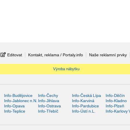
Editovat
Kontakt, reklama / Portaly.info
Naše reklamní prvky
Výroba nábytku
Info-Budějovice
Info-Čechy
Info-Česká Lípa
Info-Děčín
Info-Jablonec n.N.
Info-Jihlava
Info-Karviná
Info-Kladno
Info-Opava
Info-Ostrava
Info-Pardubice
Info-Plzeň
Info-Teplice
Info-Třebíč
Info-Ústí n.L.
Info-Karlovy 