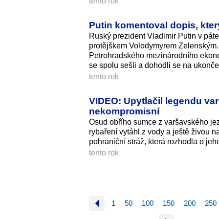
tento rok
Putin komentoval dopis, kte
Ruský prezident Vladimir Putin v páte
protějškem Volodymyrem Zelenským. Vy
Petrohradského mezinárodního ekonom
se spolu sešli a dohodli se na ukonče
tento rok
VIDEO: Upytlačil legendu var
nekompromisní
Osud obřího sumce z varšavského jezí
rybaření vytáhl z vody a ještě živou n
pohraniční stráž, která rozhodla o je
tento rok
1
50
100
150
200
250