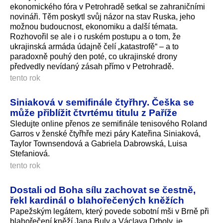
ekonomického fóra v Petrohradě setkal se zahraničními
novináři. Těm poskytl svůj názor na stav Ruska, jeho
možnou budoucnost, ekonomiku a další témata.
Rozhovořil se ale i o ruském postupu a o tom, že
ukrajinská armáda údajně čelí „katastrofě“ – a to
paradoxně pouhý den poté, co ukrajinské drony
předvedly nevídaný zásah přímo v Petrohradě.
tento rok
Siniaková v semifinále čtyřhry. Češka se
může přiblížit čtvrtému titulu z Paříže
Sledujte online přenos ze semifinále tenisového Roland
Garros v ženské čtyřhře mezi páry Kateřina Siniaková,
Taylor Townsendová a Gabriela Dabrowská, Luisa
Stefaniová.
tento rok
Dostali od Boha sílu zachovat se čestně,
řekl kardinál o blahořečených kněžích
Papežským legátem, který povede sobotní mši v Brně při
blahořečení kněží Jana Buly a Václava Drboly, je