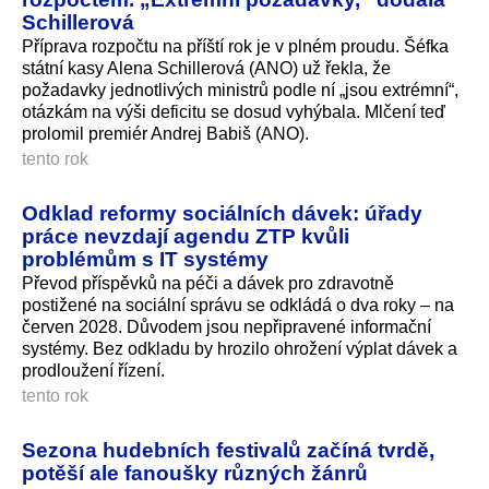
Schillerová
Příprava rozpočtu na příští rok je v plném proudu. Šéfka
státní kasy Alena Schillerová (ANO) už řekla, že
požadavky jednotlivých ministrů podle ní „jsou extrémní“,
otázkám na výši deficitu se dosud vyhýbala. Mlčení teď
prolomil premiér Andrej Babiš (ANO).
tento rok
Odklad reformy sociálních dávek: úřady
práce nevzdají agendu ZTP kvůli
problémům s IT systémy
Převod příspěvků na péči a dávek pro zdravotně
postižené na sociální správu se odkládá o dva roky – na
červen 2028. Důvodem jsou nepřipravené informační
systémy. Bez odkladu by hrozilo ohrožení výplat dávek a
prodloužení řízení.
tento rok
Sezona hudebních festivalů začíná tvrdě,
potěší ale fanoušky různých žánrů