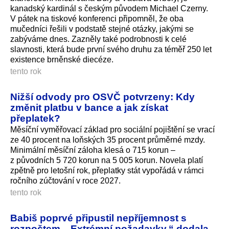
kanadský kardinál s českým původem Michael Czerny.
V pátek na tiskové konferenci připomněl, že oba
mučedníci řešili v podstatě stejné otázky, jakými se
zabýváme dnes. Zazněly také podrobnosti k celé
slavnosti, která bude první svého druhu za téměř 250 let
existence brněnské diecéze.
tento rok
Nižší odvody pro OSVČ potvrzeny: Kdy
změnit platbu v bance a jak získat
přeplatek?
Měsíční vyměřovací základ pro sociální pojištění se vrací
ze 40 procent na loňských 35 procent průměrné mzdy.
Minimální měsíční záloha klesá o 715 korun –
z původních 5 720 korun na 5 005 korun. Novela platí
zpětně pro letošní rok, přeplatky stát vypořádá v rámci
ročního zúčtování v roce 2027.
tento rok
Babiš poprvé připustil nepříjemnost s
rozpočtem. „Extrémní požadavky,“ dodala