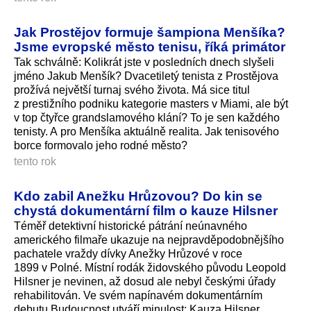
Jak Prostějov formuje šampiona Menšíka?
Jsme evropské město tenisu, říká primátor
Tak schválně: Kolikrát jste v posledních dnech slyšeli
jméno Jakub Menšík? Dvacetiletý tenista z Prostějova
prožívá největší turnaj svého života. Má sice titul
z prestižního podniku kategorie masters v Miami, ale být
v top čtyřce grandslamového klání? To je sen každého
tenisty. A pro Menšíka aktuálně realita. Jak tenisového
borce formovalo jeho rodné město?
tento rok
Kdo zabil Anežku Hrůzovou? Do kin se
chystá dokumentární film o kauze Hilsner
Téměř detektivní historické pátrání neúnavného
amerického filmaře ukazuje na nejpravděpodob­nějšího
pachatele vraždy dívky Anežky Hrůzové v roce
1899 v Polné. Místní rodák židovského původu Leopold
Hilsner je nevinen, až dosud ale nebyl českými úřady
rehabilitován. Ve svém napínavém dokumentárním
debutu Budoucnost utváří minulost: Kauza Hilsner