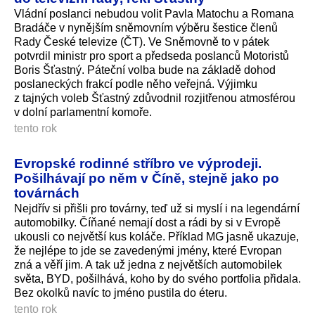
Vládní poslanci nebudou volit Pavla Matochu a Romana
Bradáče v nynějším sněmovním výběru šestice členů
Rady České televize (ČT). Ve Sněmovně to v pátek
potvrdil ministr pro sport a předseda poslanců Motoristů
Boris Šťastný. Páteční volba bude na základě dohod
poslaneckých frakcí podle něho veřejná. Výjimku
z tajných voleb Šťastný zdůvodnil rozjitřenou atmosférou
v dolní parlamentní komoře.
tento rok
Evropské rodinné stříbro ve výprodeji.
Pošilhávají po něm v Číně, stejně jako po
továrnách
Nejdřív si přišli pro továrny, teď už si myslí i na legendární
automobilky. Číňané nemají dost a rádi by si v Evropě
ukousli co největší kus koláče. Příklad MG jasně ukazuje,
že nejlépe to jde se zavedenými jmény, které Evropan
zná a věří jim. A tak už jedna z největších automobilek
světa, BYD, pošilhává, koho by do svého portfolia přidala.
Bez okolků navíc to jméno pustila do éteru.
tento rok