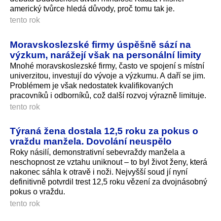
americký tvůrce hledá důvody, proč tomu tak je.
tento rok
Moravskoslezské firmy úspěšně sází na
výzkum, narážejí však na personální limity
Mnohé moravskoslezské firmy, často ve spojení s místní
univerzitou, investují do vývoje a výzkumu. A daří se jim.
Problémem je však nedostatek kvalifikovaných
pracovníků i odborníků, což další rozvoj výrazně limituje.
tento rok
Týraná žena dostala 12,5 roku za pokus o
vraždu manžela. Dovolání neuspělo
Roky násilí, demonstrativní sebevraždy manžela a
neschopnost ze vztahu uniknout – to byl život ženy, která
nakonec sáhla k otravě i noži. Nejvyšší soud jí nyní
definitivně potvrdil trest 12,5 roku vězení za dvojnásobný
pokus o vraždu.
tento rok