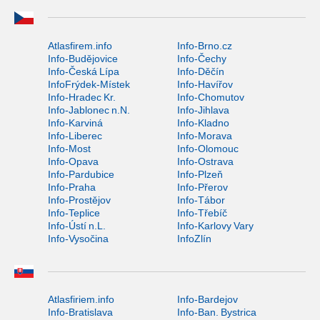
Atlasfirem.info
Info-Brno.cz
Info-Budějovice
Info-Čechy
Info-Česká Lípa
Info-Děčín
InfoFrýdek-Místek
Info-Havířov
Info-Hradec Kr.
Info-Chomutov
Info-Jablonec n.N.
Info-Jihlava
Info-Karviná
Info-Kladno
Info-Liberec
Info-Morava
Info-Most
Info-Olomouc
Info-Opava
Info-Ostrava
Info-Pardubice
Info-Plzeň
Info-Praha
Info-Přerov
Info-Prostějov
Info-Tábor
Info-Teplice
Info-Třebíč
Info-Ústí n.L.
Info-Karlovy Vary
Info-Vysočina
InfoZlín
Atlasfiriem.info
Info-Bardejov
Info-Bratislava
Info-Ban. Bystrica