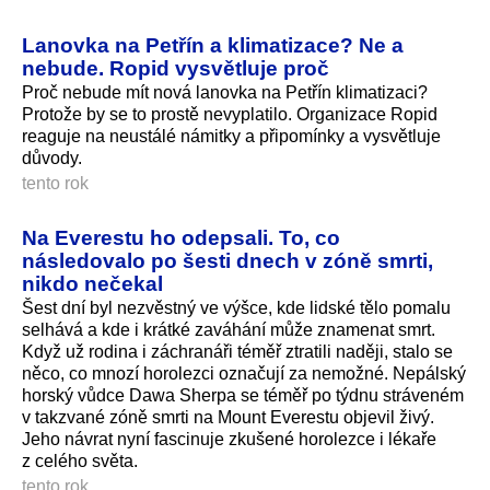
Lanovka na Petřín a klimatizace? Ne a
nebude. Ropid vysvětluje proč
Proč nebude mít nová lanovka na Petřín klimatizaci?
Protože by se to prostě nevyplatilo. Organizace Ropid
reaguje na neustálé námitky a připomínky a vysvětluje
důvody.
tento rok
Na Everestu ho odepsali. To, co
následovalo po šesti dnech v zóně smrti,
nikdo nečekal
Šest dní byl nezvěstný ve výšce, kde lidské tělo pomalu
selhává a kde i krátké zaváhání může znamenat smrt.
Když už rodina i záchranáři téměř ztratili naději, stalo se
něco, co mnozí horolezci označují za nemožné. Nepálský
horský vůdce Dawa Sherpa se téměř po týdnu stráveném
v takzvané zóně smrti na Mount Everestu objevil živý.
Jeho návrat nyní fascinuje zkušené horolezce i lékaře
z celého světa.
tento rok