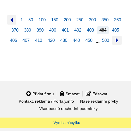
1
50
100
150
200
250
300
350
360
370
380
390
400
401
402
403
404
405
406
407
410
420
430
440
450
500
…
Přidat firmu
Smazat
Editovat
Kontakt, reklama / Portaly.info
Naše reklamní prvky
Všeobecné obchodní podmínky
Výroba nábytku