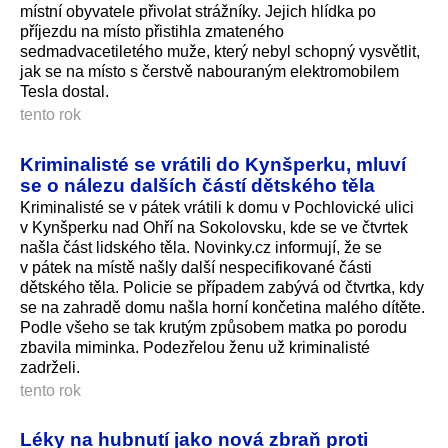
místní obyvatele přivolat strážníky. Jejich hlídka po
příjezdu na místo přistihla zmateného
sedmadvacetiletého muže, který nebyl schopný vysvětlit,
jak se na místo s čerstvě nabouraným elektromobilem
Tesla dostal.
tento rok
Kriminalisté se vrátili do Kynšperku, mluví
se o nálezu dalších částí dětského těla
Kriminalisté se v pátek vrátili k domu v Pochlovické ulici
v Kynšperku nad Ohří na Sokolovsku, kde se ve čtvrtek
našla část lidského těla. Novinky.cz informují, že se
v pátek na místě našly další nespecifikované části
dětského těla. Policie se případem zabývá od čtvrtka, kdy
se na zahradě domu našla horní končetina malého dítěte.
Podle všeho se tak krutým způsobem matka po porodu
zbavila miminka. Podezřelou ženu už kriminalisté
zadrželi.
tento rok
Léky na hubnutí jako nová zbraň proti