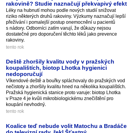
rakovině? Studie naznačují překvapivý efekt
Léky na hubnutí mohou podle nových studií snižovat
riziko některých druhů rakoviny. Výzkumy naznačují lepší
přežívání i pomalejší postup onemocnění u pacientů
s nádory. Odborníci zatím varují, že důkazy nejsou
dostatečné pro doporučení těchto léků jako prevence
rakoviny.
tento rok
Deště zhoršily kvalitu vody v pražských
koupalištích, biotop Lhotka hygienici
nedoporučují
Víkendové deště a bouřky spláchovaly do pražských vod
nečistoty a zhoršily kvalitu hned na několika koupalištích.
Pražská hygienická stanice proto varuje: biotop Lhotka
v Praze 4 je kvůli mikrobiologickému znečištění pro
koupání nevhodný.
tento rok
Koalice teď nebude volit Matochu a Bradáče
do televizní rady, řekl Šťastný