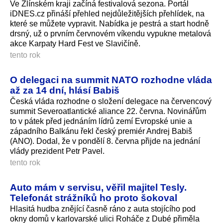
Ve Zlínském kraji začíná festivalová sezona. Portál
iDNES.cz přináší přehled nejdůležitějších přehlídek, na
které se můžete vypravit. Nabídka je pestrá a start hodně
drsný, už o prvním červnovém víkendu vypukne metalová
akce Karpaty Hard Fest ve Slavičíně.
tento rok
O delegaci na summit NATO rozhodne vláda
až za 14 dní, hlásí Babiš
Česká vláda rozhodne o složení delegace na červencový
summit Severoatlantické aliance 22. června. Novinářům
to v pátek před jednáním lídrů zemí Evropské unie a
západního Balkánu řekl český premiér Andrej Babiš
(ANO). Dodal, že v pondělí 8. června přijde na jednání
vlády prezident Petr Pavel.
tento rok
Auto mám v servisu, věřil majitel Tesly.
Telefonát strážníků ho proto šokoval
Hlasitá hudba znějící časně ráno z auta stojícího pod
okny domů v karlovarské ulici Roháče z Dubé přiměla