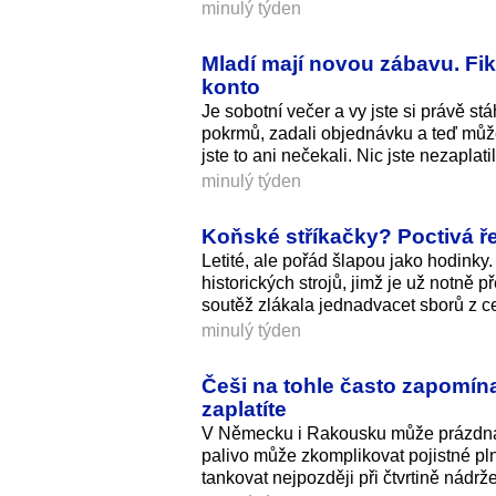
minulý týden
Mladí mají novou zábavu. Fi
konto
Je sobotní večer a vy jste si právě stáh
pokrmů, zadali objednávku a teď můžet
jste to ani nečekali. Nic jste nezaplati
minulý týden
Koňské stříkačky? Poctivá ře
Letité, ale pořád šlapou jako hodinky
historických strojů, jimž je už notně
soutěž zlákala jednadvacet sborů z cel
minulý týden
Češi na tohle často zapomín
zaplatíte
V Německu i Rakousku může prázdná n
palivo může zkomplikovat pojistné pln
tankovat nejpozději při čtvrtině nádrž