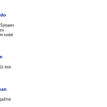
 do
 Šyrjajev
zu.
ám ruské
ým
1 tisíc
asan
ngažmá