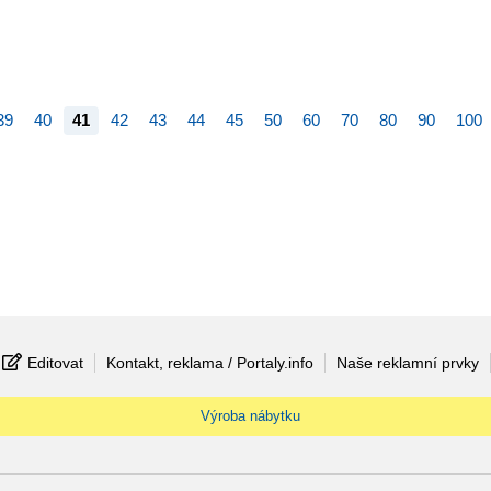
39
40
41
42
43
44
45
50
60
70
80
90
100
Editovat
Kontakt, reklama / Portaly.info
Naše reklamní prvky
Výroba nábytku