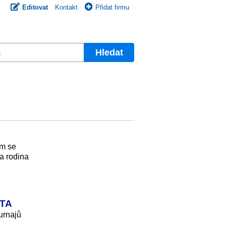
Editovat
Kontakt
Přidat firmu
Hledat
am se
a rodina
WTA
urnajů
a