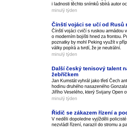
i ladnosti těchto snímků sbírá autor 
minulý týden
Čínští vojáci se učí od Rusů
Čínští vojáci cvičí s ruskou armádou v
o moderním bojišti hned za frontou. P
poznatky by mohl Peking využít v pří
války popírá a tvrdí, že je neutrální.
minulý týden
Další český tenisový talent 
žebříčkem
Jan Kumstát vyhrál jako třetí Čech ant
hodinu druhého nasazeného Gonzala B
Jiřího Veselého, který Svijany Open 
minulý týden
Řidič se zákazem řízení a po
V neděli dopoledne vyjížděli policis
nezvládl řízení, narazil do stromu a p