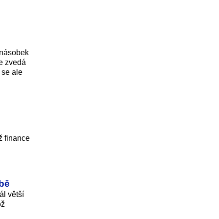
ojnásobek
le zvedá
 se ale
ž finance
zbě
l větší
ož