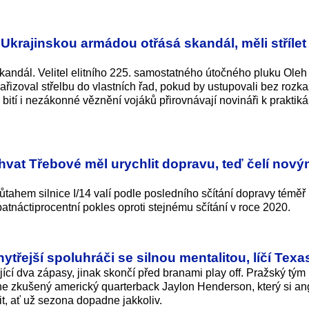
“ Ukrajinskou armádou otřásá skandál, měli střílet
ndál. Velitel elitního 225. samostatného útočného pluku Oleh
řizoval střelbu do vlastních řad, pokud by ustupovali bez rozka
bití i nezákonné věznění vojáků přirovnávají novináři k praktik
at Třebové měl urychlit dopravu, teď čelí nov
ahem silnice I/14 valí podle posledního sčítání dopravy téměř 1
atnáctiprocentní pokles oproti stejnému sčítání v roce 2020.
ytřejší spoluhráči se silnou mentalitou, líčí Tex
jící dva zápasy, jinak skončí před branami play off. Pražský tým
ne zkušený americký quarterback Jaylon Henderson, který si a
, ať už sezona dopadne jakkoliv.