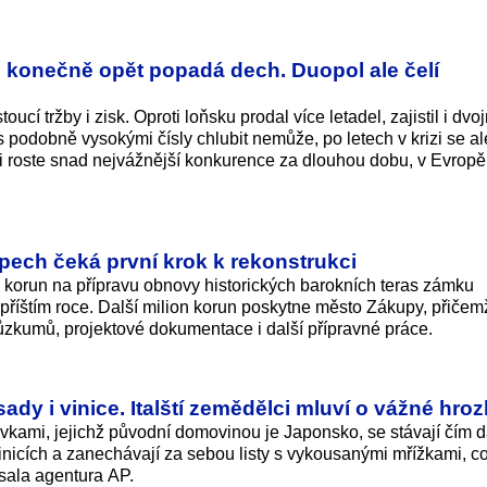
g konečně opět popadá dech. Duopol ale čelí
ucí tržby i zisk. Oproti loňsku prodal více letadel, zajistil i dv
 podobně vysokými čísly chlubit nemůže, po letech v krizi se a
 roste snad nejvážnější konkurence za dlouhou dobu, v Evropě
pech čeká první krok k rekonstrukci
nů korun na přípravu obnovy historických barokních teras zámku
 příštím roce. Další milion korun poskytne město Zákupy, přičem
zkumů, projektové dokumentace i další přípravné práce.
dy i vinice. Italští zemědělci mluví o vážné hro
kami, jejichž původní domovinou je Japonsko, se stávají čím dá
 vinicích a zanechávají za sebou listy s vykousanými mřížkami, c
psala agentura AP.