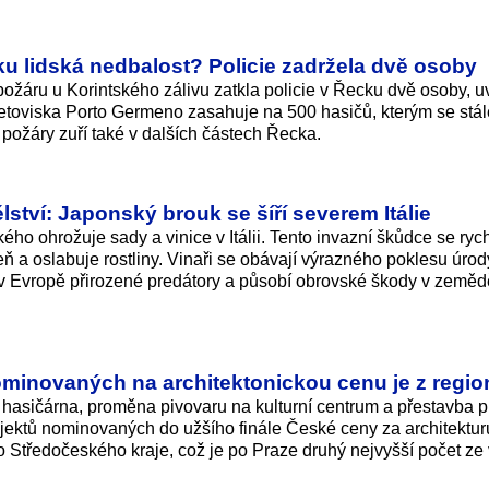
u lidská nedbalost? Policie zadržela dvě osoby
ožáru u Korintského zálivu zatkla policie v Řecku dvě osoby, u
 letoviska Porto Germeno zasahuje na 500 hasičů, kterým se stál
 požáry zuří také v dalších částech Řecka.
tví: Japonský brouk se šíří severem Itálie
o ohrožuje sady a vinice v Itálii. Tento invazní škůdce se rychl
eň a oslabuje rostliny. Vinaři se obávají výrazného poklesu úrod
 v Evropě přirozené predátory a působí obrovské škody v země
nominovaných na architektonickou cenu je z regio
hasičárna, proměna pivovaru na kulturní centrum a přestavba 
rojektů nominovaných do užšího finále České ceny za architektu
 do Středočeského kraje, což je po Praze druhý nejvyšší počet ze