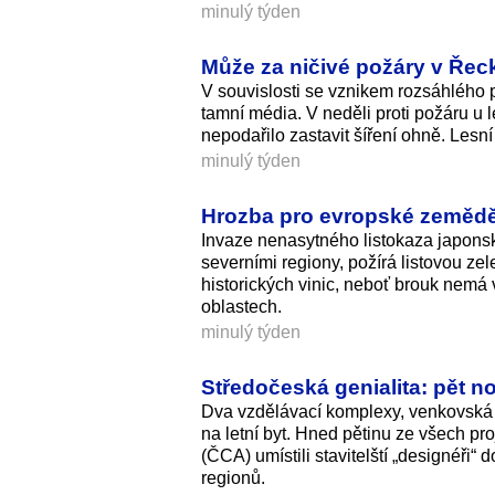
minulý týden
Může za ničivé požáry v Řeck
V souvislosti se vznikem rozsáhlého p
tamní média. V neděli proti požáru u
nepodařilo zastavit šíření ohně. Lesní
minulý týden
Hrozba pro evropské zeměděls
Invaze nenasytného listokaza japonskéh
severními regiony, požírá listovou zel
historických vinic, neboť brouk nemá
oblastech.
minulý týden
Středočeská genialita: pět 
Dva vzdělávací komplexy, venkovská 
na letní byt. Hned pětinu ze všech p
(ČCA) umístili stavitelští „designéři“
regionů.