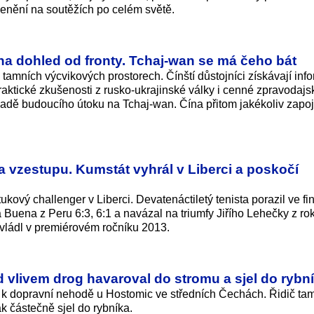
ocenění na soutěžích po celém světě.
 na dohled od fronty. Tchaj-wan se má čeho bát
 tamních výcvikových prostorech. Čínští důstojníci získávají inf
raktické zkušenosti z rusko-ukrajinské války i cenné zpravodajs
padě budoucího útoku na Tchaj-wan. Čína přitom jakékoliv zapo
na vzestupu. Kumstát vyhrál v Liberci a poskočí
ukový challenger v Liberci. Devatenáctiletý tenista porazil ve fi
uena z Peru 6:3, 6:1 a navázal na triumfy Jiřího Lehečky z ro
ovládl v premiérovém ročníku 2013.
d vlivem drog havaroval do stromu a sjel do rybn
té k dopravní nehodě u Hostomic ve středních Čechách. Řidič ta
ak částečně sjel do rybníka.