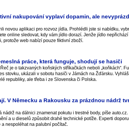
ktivní nakupování vyplaví dopamin, ale nevyprázd
li novou aplikaci pro rozvoz jídla. Prohlédli jste si nabídku, vybr
e online sledovat, kdy vám jídlo dorazí. Jenže jídlo nepřichází
li, protože web nabízí pouze fiktivní zboží.
meslná práce, která funguje, shodují se hasiči
. Řeč je o takzvaných koňských stříkačkách neboli „koňkách“. F
 přes stovku, ukázali v sobotu hasiči v Jámách na Žďársku. Vyhlá
é republiky, ale třeba i ze Slovenska či Polska.
ají. V Německu a Rakousku za prázdnou nádrž tv
ádrž na dálnici znamenat pokutu i trestné body, píše auto.cz.
ění a u dieselů způsobit drahé technické potíže. Experti doporu
e a nespoléhat na palubní počítač.