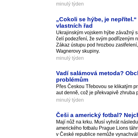
minulý týden
„Cokoli se hýbe, je nepřítel.
vlastních řad
Ukrajinským vojskem hýbe závažný ska
čelí podezření, že svým podřízeným na
Zákaz ústupu pod hrozbou zastřelení, 
Wagnerovy skupiny.
minulý týden
Vadí salámová metoda? Obchv
problémům
Přes Českou Třebovou se klikatým průt
aut denně, což je překvapivě zhruba p
minulý týden
Češi a americký fotbal? Nejch
Mají nůž na krku. Musí vyhrát následu
amerického fotbalu Prague Lions táh
v České republice nemůže vynachválit