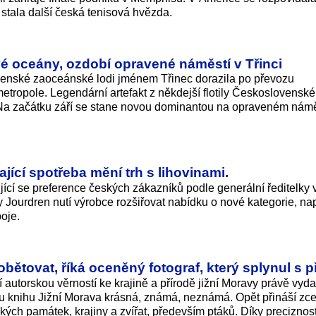
y stala další česká tenisová hvězda.
vé oceány, ozdobí opravené náměstí v Třinci
ovenské zaoceánské lodi jménem Třinec dorazila po převozu
etropole. Legendární artefakt z někdejší flotily Československ
 Na začátku září se stane novou dominantou na opraveném náměs
ající spotřeba mění trh s lihovinami.
jící se preference českých zákazníků podle generální ředitelky
Jourdren nutí výrobce rozšiřovat nabídku o nové kategorie, nap
oje.
bětovat, říká oceněný fotograf, který splynul s p
autorskou věrností ke krajině a přírodě jižní Moravy právě vydal
u knihu Jižní Morava krásná, známá, neznámá. Opět přináší zce
ých památek, krajiny a zvířat, především ptáků. Díky preciznost