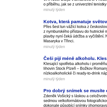
o příběhu, jak se z univerzitní tenistk
minulý týden
Kotva, která pamatuje světo
Přes šest tun vážící kotva z českosl
z nymburského přístavu do hutnické m
plavby nyní čeká údržba a vyčištění.
Masaryka v Třinci.
minulý týden
Češi pijí méně alkoholu. Kles
Klesající spotřeba alkoholu i proměňu
lihovin Stock Plzeň – Božkov Romany 
nízkoalkoholické či ready-to-drink náp
minulý týden
Pro dobrý snímek se musíte o
Zdeněk Vošický s láskou a celoživotní 
sedmou velkoformátovou fotograficko
dokonale působící snímky jihomoravsk