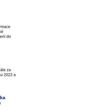
ormace
ké
jení do
nále za
ku 2022 a
íka
m