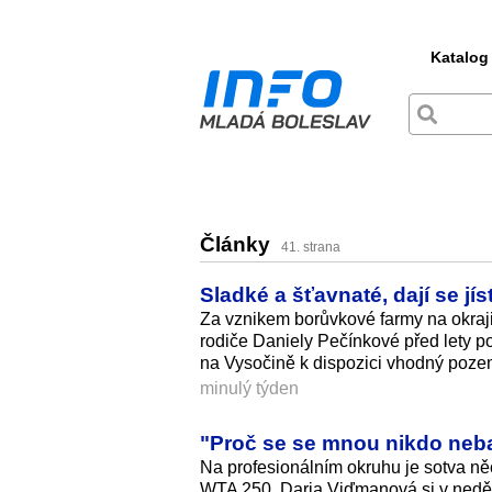
Katalog
Články
41. strana
Sladké a šťavnaté, dají se jí
Za vznikem borůvkové farmy na okraji
rodiče Daniely Pečínkové před lety po
na Vysočině k dispozici vhodný pozem
minulý týden
"Proč se se mnou nikdo neba
Na profesionálním okruhu je sotva něc
WTA 250. Darja Viďmanová si v neděl