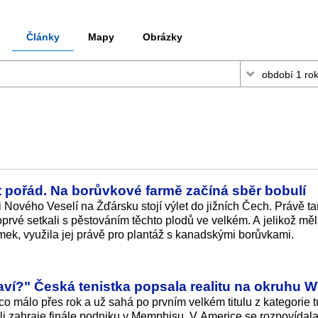
Články
Mapy
Obrázky
st pořád. Na borůvkové farmě začíná sběr bobulí
 Nového Veselí na Žďársku stojí výlet do jižních Čech. Právě t
prvé setkali s pěstováním těchto plodů ve velkém. A jelikož měl
ek, využila jej právě pro plantáž s kanadskými borůvkami.
ví?" Česká tenistka popsala realitu na okruhu 
o málo přes rok a už sahá po prvním velkém titulu z kategorie t
i zahraje finále podniku v Memphisu. V Americe se rozpovídal