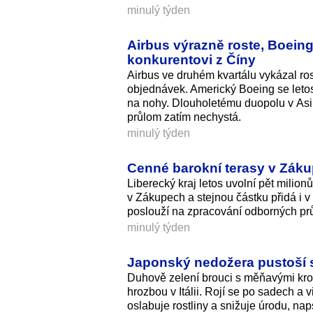
minulý týden
Airbus výrazně roste, Boein
konkurentovi z Číny
Airbus ve druhém kvartálu vykázal rosto
objednávek. Americký Boeing se letos
na nohy. Dlouholetému duopolu v Asii
průlom zatím nechystá.
minulý týden
Cenné barokní terasy v Záku
Liberecký kraj letos uvolní pět milio
v Zákupech a stejnou částku přidá i v
poslouží na zpracování odborných prů
minulý týden
Japonský nedožera pustoší sa
Duhově zelení brouci s měňavými krov
hrozbou v Itálii. Rojí se po sadech a
oslabuje rostliny a snižuje úrodu, na