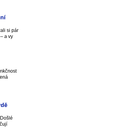
ní
ali si pár
 – a vy
unkčnost
šená
rdě
 Došlé
čují