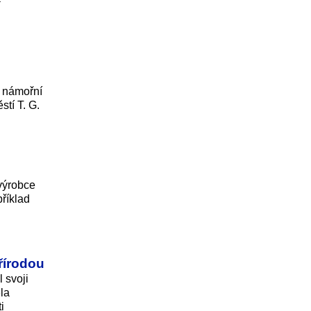
é námořní
tí T. G.
 výrobce
říklad
řírodou
 svoji
la
i