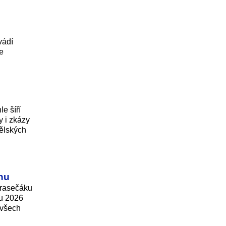
vádí
e
e šíří
y i zkázy
dělských
nu
prasečáku
ru 2026
 všech