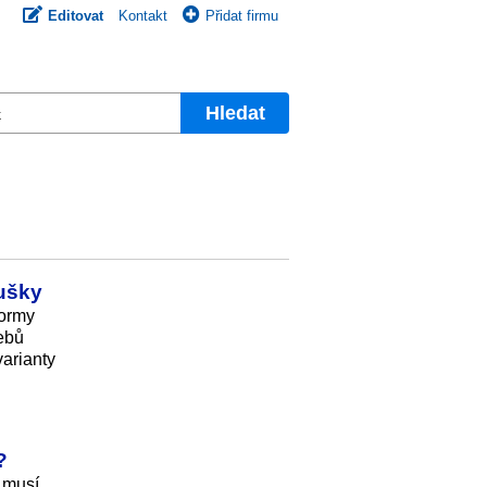
Editovat
Kontakt
Přidat firmu
Hledat
oušky
formy
webů
varianty
?
 musí