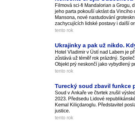
Filmová sci-fi Mandalorian a Grogu, d
jeho parta pokouší ukrást da Vinciho 
Mansona, nové nastudování groteskní
zachycujících lidské postavy i další 
tento rok
Ukrajinky a pak už nikdo. Kdy
Hotel Vladimir v Ústí nad Labem je pří
zůstává už téměř rok prázdný. Společn
Objekt prý neskončí jako vybydlený pr
tento rok
Turecký soud zbavil funkce p
Soud v Ankaře ve čtvrtek zrušil výsled
2023. Předsedu Lidové republikánsk
Kemal Kiliçdaroglu. Představitel pos
justice.
tento rok