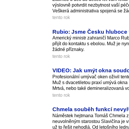
výslovně potvrdit nezbytnost vaší péč
Veškerá administrativa spojená se žá
tento rok
Rubio: Jsme Česku hluboce v
Americký ministr zahraničí Marco Rub
přijít do kontaktu s ebolou. Muž je ny
žádné příznaky.
tento rok
VIDEO: Jak umýt okna soudc
Profesionální umývač oken oživil ten
Muž s dvacetiletou praxí umývá okna
Mrtvá, nebo také demineralizova­ná v
tento rok
Chmela souběh funkcí nevyře
Náměstek hejtmana Tomáš Chmela z h
neuvolněným starostou Slavičína je v
už to řešit nehodlá. Od letošního led