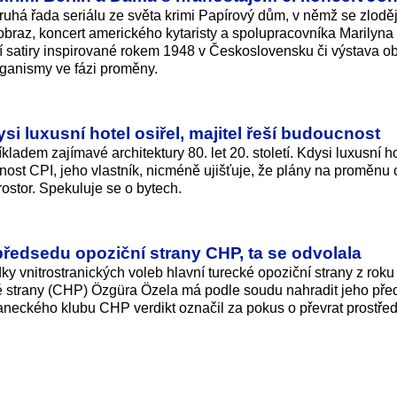
ruhá řada seriálu ze světa krimi Papírový dům, v němž se zloděj
obraz, koncert amerického kytaristy a spolupracovníka Marilyna
 satiry inspirované rokem 1948 v Českos­lovensku či výstava o
organismy ve fázi proměny.
si luxusní hotel osiřel, majitel řeší budoucnost
kladem zajímavé architektury 80. let 20. století. Kdysi luxusní h
ost CPI, jeho vlastník, nicméně ujišťuje, že plány na proměnu 
ostor. Spekuluje se o bytech.
ředsedu opoziční strany CHP, ta se odvolala
ky vnitrostranických voleb hlavní turecké opoziční strany z roku
é strany (CHP) Özgüra Özela má podle soudu nahradit jeho př
laneckého klubu CHP verdikt označil za pokus o převrat prostře