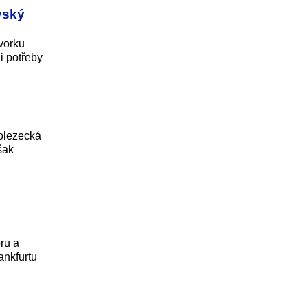
vský
vorku
i potřeby
rolezecká
šak
ru a
ankfurtu