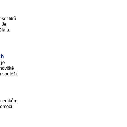
set litrů
. Je
ělala.
ch
 je
noviště
 soutěží.
 medikům.
pomoci