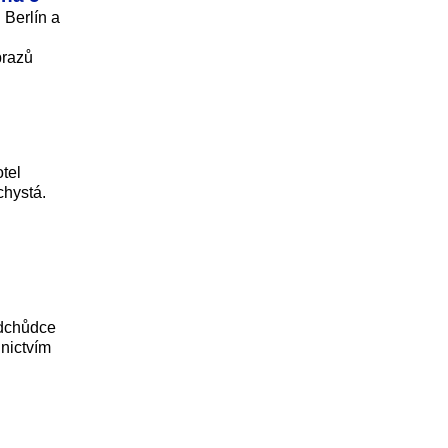
 Berlín a
brazů
otel
chystá.
edchůdce
dnictvím