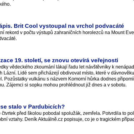
ského.
zápis. Brit Cool vystoupal na vrchol podvacáté
stní rekord v počtu výstupů zahraničních horolezců na Mount Eve
dvacáté.
ace 19. století, se znovu otevírá veřejnosti
sledky vědeckého zkoumání lákají řadu let návštěvníky k nenáp
Lázní. Lidé sem přicházejí obdivovat místo, které v dávnověk
l. Pozůstatky vulkánu s názvem Komorní hůrka dodnes připomí
nu. Zájemci si sopku mohou prohlédnout již dnes a v sobotu.
se stalo v Pardubicích?
 čtvrtek před školou pobodal spolužák, zemřela. Potvrdila to pol
í vztahy. Deník Aktuálně.cz popisuje, co je o tragickém přípa