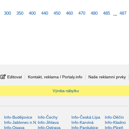
300
350
400
440
450
460
470
480
485
487
…
Editovat
Kontakt, reklama / Portaly.info
Naše reklamní prvky
Výroba nábytku
Info-Budějovice
Info-Čechy
Info-Česká Lípa
Info-Děčín
Info-Jablonec n.N.
Info-Jihlava
Info-Karviná
Info-Kladno
Info-Opava
Info-Ostrava
Info-Pardubice
Info-Plzeň