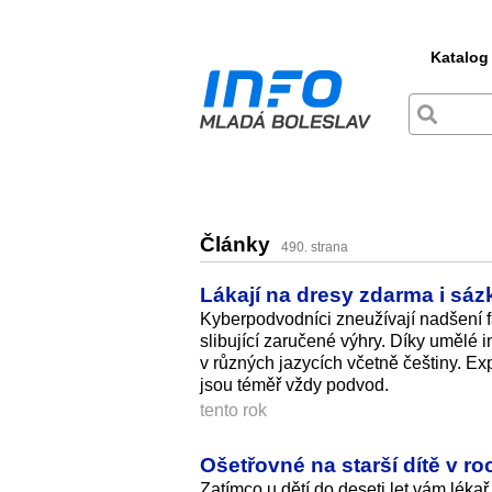
Katalog
Články
490. strana
Lákají na dresy zdarma i sáz
Kyberpodvodníci zneužívají nadšení f
slibující zaručené výhry. Díky umělé
v různých jazycích včetně češtiny. Expe
jsou téměř vždy podvod.
tento rok
Ošetřovné na starší dítě v r
Zatímco u dětí do deseti let vám lék