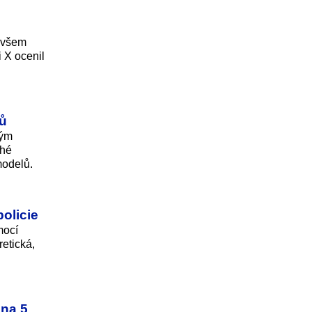
a všem
i X ocenil
nů
hým
ohé
modelů.
policie
mocí
retická,
hna 5