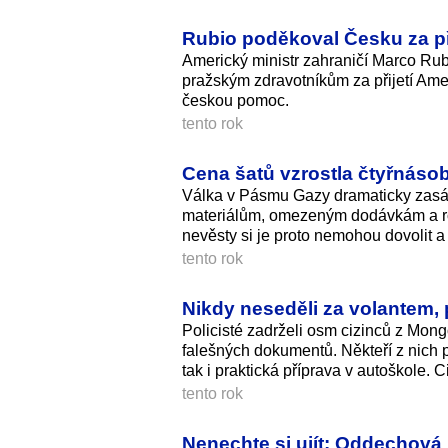
Rubio poděkoval Česku za při
Americký ministr zahraničí Marco Rub
pražským zdravotníkům za přijetí Ameri
českou pomoc.
tento rok
Cena šatů vzrostla čtyřnáso
Válka v Pásmu Gazy dramaticky zasáhl
materiálům, omezeným dodávkám a ro
nevěsty si je proto nemohou dovolit a
tento rok
Nikdy neseděli za volantem, p
Policisté zadrželi osm cizinců z Mong
falešných dokumentů. Někteří z nich p
tak i praktická příprava v autoškole. 
tento rok
Nenechte si ujít: Oddechová 