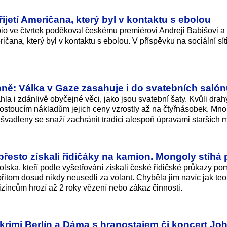
jetí Američana, který byl v kontaktu s ebolou
io ve čtvrtek poděkoval českému premiérovi Andreji Babišovi 
čana, který byl v kontaktu s ebolou. V příspěvku na sociální sít
bně: Válka v Gaze zasahuje i do svatebních saló
a i zdánlivě obyčejné věci, jako jsou svatební šaty. Kvůli dra
stoucím nákladům jejich ceny vzrostly až na čtyřnásobek. Mn
 švadleny se snaží zachránit tradici alespoň úpravami starších 
řesto získali řidičáky na kamion. Mongoly stíhá 
olska, kteří podle vyšetřování získali české řidičské průkazy po
řitom dosud nikdy neusedli za volant. Chyběla jim navíc jak teo
Cizincům hrozí až 2 roky vězení nebo zákaz činnosti.
krimi Berlín a Dáma s hranostajem či koncert Jo