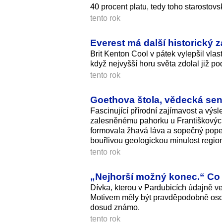
40 procent platu, tedy toho starostov
tento rok
Everest má další historický 
Brit Kenton Cool v pátek vylepšil vla
když nejvyšší horu světa zdolal již po
tento rok
Goethova štola, vědecká senz
Fascinující přírodní zajímavost a vý
zalesněnému pahorku u Františkových 
formovala žhavá láva a sopečný pope
bouřlivou geologickou minulost regio
tento rok
„Nejhorší možný konec.“ Co 
Dívka, kterou v Pardubicích údajně ve
Motivem měly být pravděpodobně osobn
dosud známo.
tento rok