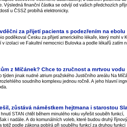
e. Výsledná finanční částka se odvíjí od vašich předchozích příj
dostí u ČSSZ probíhá elektronicky.
děčni za přijetí pacienta s podezřením na ebolu
io poděkoval Česku za přijetí amerického lékaře, který mohl v
ní v izolaci ve Fakultní nemocnici Bulovka a podle lékařů zatím n
ům z Míčánek? Chce to zručnost a mrtvou vodu
to týden jinak nudné atrium pražského Justičního areálu Na Míč
 rozlehlého soudního komplexu jednou ročně. A jeho hlavní ing
oda.
šil, zůstává náměstkem hejtmana i starostou Sl
nutí STAN chtěl během minulého roku vyřešit souběh funkcí,
šak i nadále. A do komunálních voleb, které budou druhý říjnový
na totiž podle zákona pobírá při souběhu funkcí za druhou funkc