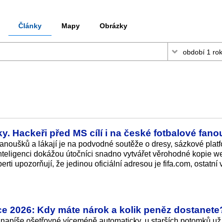
Články
Mapy
Obrázky
ky. Hackeři před MS cílí i na české fotbalové fan
anoušků a lákají je na podvodné soutěže o dresy, sázkové plat
 inteligenci dokážou útočníci snadno vytvářet věrohodné kopie 
rti upozorňují, že jedinou oficiální adresou je fifa.com, ostatní 
oce 2026: Kdy máte nárok a kolik peněz dostanete
ař napíše ošetřovné víceméně automaticky, u starších potomků už