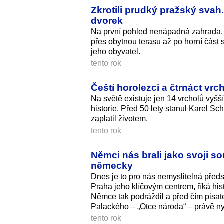
Zkrotili prudký pražský svah.
dvorek
Na první pohled nenápadná zahrada, 
přes obytnou terasu až po horní část s
jeho obyvatel.
tento rok
Čeští horolezci a čtrnáct vr
Na světě existuje jen 14 vrcholů vyšš
historie. Před 50 lety stanul Karel Sc
zaplatil životem.
tento rok
Němci nás brali jako svoji so
německy
Dnes je to pro nás nemyslitelná před
Praha jeho klíčovým centrem, říká his
Němce tak podráždil a před čím pisate
Palackého – „Otce národa“ – právě ny
tento rok