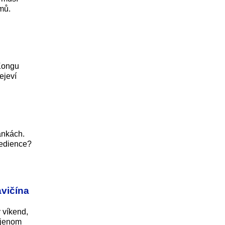
mů.
 Kongu
ejeví
ánkách.
redience?
avičína
 víkend,
i jenom