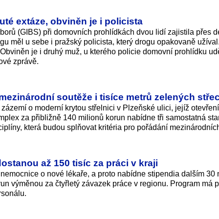
ekuté extáze, obviněn je i policista
rů (GIBS) při domovních prohlídkách dvou lidí zajistila přes de
gu měl u sebe i pražský policista, který drogu opakovaně užíval
 Obviněn je i druhý muž, u kterého policie domovní prohlídku ud
ové zprávě.
mezinárodní soutěže i tisíce metrů zelených stře
zázemí o moderní krytou střelnici v Plzeňské ulici, jejíž otevření
mplex za přibližně 140 milionů korun nabídne tři samostatná sta
plíny, která budou splňovat kritéria pro pořádání mezinárodních
ostanou až 150 tisíc za práci v kraji
é nemocnice o nové lékaře, a proto nabídne stipendia dalším 30
orun výměnou za čtyřletý závazek práce v regionu. Program má 
rsonálu.