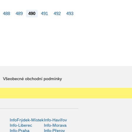
488
489
490
491
492
493
Všeobecné obchodní podmínky
InfoFrýdek-Místek
Info-Havířov
Info-Liberec
Info-Morava
Info-Praha
Info-Přerov