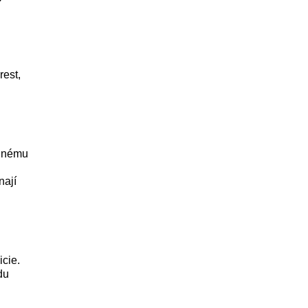
rest,
adnému
u
nají
icie.
du