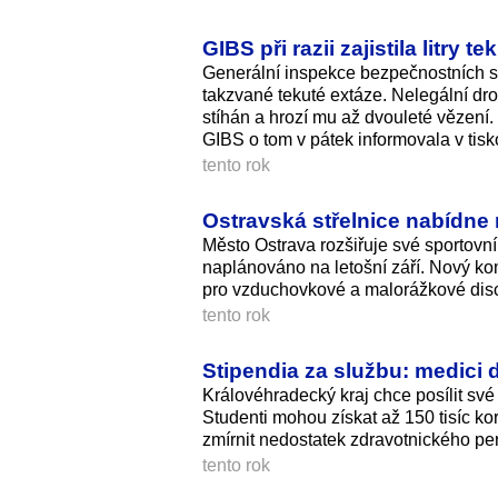
GIBS při razii zajistila litry t
Generální inspekce bezpečnostních sbo
takzvané tekuté extáze. Nelegální dro
stíhán a hrozí mu až dvouleté vězení.
GIBS o tom v pátek informovala v tisk
tento rok
Ostravská střelnice nabídne 
Město Ostrava rozšiřuje své sportovní 
naplánováno na letošní září. Nový ko
pro vzduchovkové a malorážkové disci
tento rok
Stipendia za službu: medici d
Královéhradecký kraj chce posílit sv
Studenti mohou získat až 150 tisíc k
zmírnit nedostatek zdravotnického pe
tento rok