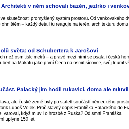
 Architekti v něm schovali bazén, jezírko i venko
ve skutečnosti promyšlený systém prostorů. Od venkovského d
 ohništěm – každý detail tu reaguje na terén, architekturu domu 
cholů světa: od Schubertera k Jarošovi
ích než osm tisíc metrů – a právě mezi nimi se psala i česká ho
hubert na Makalu jako první Čech na osmitisícovce, svůj triumf v
učást. Palacký jim hodil rukavici, doma ale mluvil
stava, ale české země byly po staletí součástí německého prosto
torik Luboš Velek. Proč slavný dopis Františka Palackého do Fr
l varoval, když mluvil o hrozbě z Ruska? Od smrti Františka
ní uplyne 150 let.