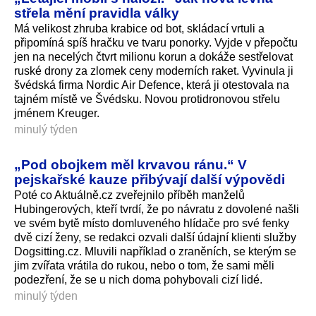
střela mění pravidla války
Má velikost zhruba krabice od bot, skládací vrtuli a
připomíná spíš hračku ve tvaru ponorky. Vyjde v přepočtu
jen na necelých čtvrt milionu korun a dokáže sestřelovat
ruské drony za zlomek ceny moderních raket. Vyvinula ji
švédská firma Nordic Air Defence, která ji otestovala na
tajném místě ve Švédsku. Novou protidronovou střelu
jménem Kreuger.
minulý týden
„Pod obojkem měl krvavou ránu.“ V
pejskařské kauze přibývají další výpovědi
Poté co Aktuálně.cz zveřejnilo příběh manželů
Hubingerových, kteří tvrdí, že po návratu z dovolené našli
ve svém bytě místo domluveného hlídače pro své fenky
dvě cizí ženy, se redakci ozvali další údajní klienti služby
Dogsitting.cz. Mluvili například o zraněních, se kterým se
jim zvířata vrátila do rukou, nebo o tom, že sami měli
podezření, že se u nich doma pohybovali cizí lidé.
minulý týden