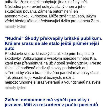
odhalila, že se objekt pohybuje jinak, než by měl.
Následná pozorování odkryla slabý ohon a jeho
skutečnou povahu. Záměna přitom není jen
astronomickou kuriozitou. Může změnit způsob, jakým
vědci hledají tělesa představující riziko pro planetu Zemi.
minulý týden
"Nudné" Škody překvapily britské publikum.
Králem srazu se ale stalo ještě průměrnější
auto
Představte si sraz klasických aut, kde prim hrají staré
škodovky, Volkswagen s vysokým nájezdem nebo Kia,
která byla přehlédnutelná už v době svého vzniku. Přesto
tisíce lidí nadšeně obdivují stovky podobných aut,
s Ferrari by vás u bran britského panství rovnou vykázali.
Tak přesně to je Festival běžných, možná
nejpozoruhodnější sraz veteránů a youngtimerů na světě.
minulý týden
Zvířecí nemocnice má výběh pro vlky i
jezevce. Míří za rekordem v počtu pacientů