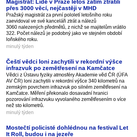
Magistrát: Lidé v Praze letos zatím ztratili
přes 3000 věcí, nejčastěji v MHD
Pražský magistrát za první pololetí letošního roku
zaevidoval ve své kanceláři ztrát a nálezů
3060 nalezených předmětů, z nichž se majitelům vrátilo
322. Počet nálezů je podobný jako ve stejném období
loňského roku.
minulý týden
Čeští vědci loni zachytili v rekordní výšce
infrazvuk po zemětřesení na Kamčatce
Vědci z Ústavu fyziky atmosféry Akademie věd ČR (ÚFA
AV ČR) loni zachytili v rekordní výšce 340 kilometrů na
zemským povrchem infrazvuk po silném zemětřesení na
Kamčatce. Měření překonalo dosavadní hranici
pozorování infrazvuku vyvolaného zemětřesením o více
než sto kilometrů.
minulý týden
Mostečtí policisté dohlédnou na festival Let
It Roll, budou i na jezeře