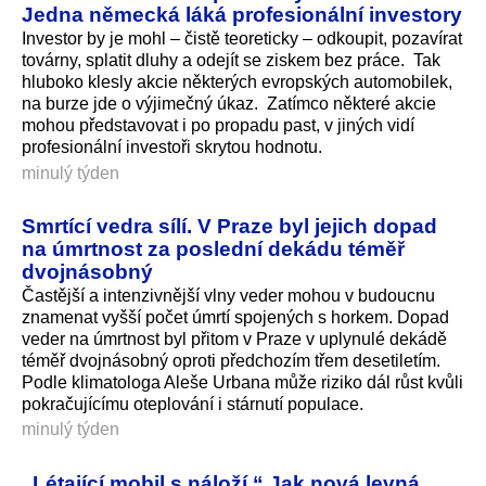
Jedna německá láká profesionální investory
Investor by je mohl – čistě teoreticky – odkoupit, pozavírat
továrny, splatit dluhy a odejít se ziskem bez práce. Tak
hluboko klesly akcie některých evropských automobilek,
na burze jde o výjimečný úkaz. Zatímco některé akcie
mohou představovat i po propadu past, v jiných vidí
profesionální investoři skrytou hodnotu.
minulý týden
Smrtící vedra sílí. V Praze byl jejich dopad
na úmrtnost za poslední dekádu téměř
dvojnásobný
Častější a intenzivnější vlny veder mohou v budoucnu
znamenat vyšší počet úmrtí spojených s horkem. Dopad
veder na úmrtnost byl přitom v Praze v uplynulé dekádě
téměř dvojnásobný oproti předchozím třem desetiletím.
Podle klimatologa Aleše Urbana může riziko dál růst kvůli
pokračujícímu oteplování i stárnutí populace.
minulý týden
„Létající mobil s náloží.“ Jak nová levná