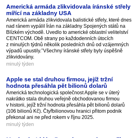
Americká armáda zlikvidovala íránské střely
mířící na základny USA
Americká armáda zlikvidovala balistické střely, které dnes
nad ránem vypálil Írán na základny Spojených států na
Blízkém východě. Uvedlo to americké oblastní velitelství
CENTCOM. Obě strany po každodenních útocích
z minulých týdnů několik posledních dnů od vzájemných
výpadů upustily."Všechny íránské střely byly úspěšně
zlikvidovány.
minulý týden
Apple se stal druhou firmou, jejíž tržní
hodnota přesáhla pět bilionů dolarů
Americká technologická společnost Apple se v úterý
nakrátko stala druhou veřejně obchodovanou firmou
v historii, jejíž tržní hodnota přesáhla pět bilionů dolarů
(106 bilionů Kč). Čtyřbilionovou hranici přitom podnik
překonal ani ne před rokem v říjnu 2025.
minulý týden