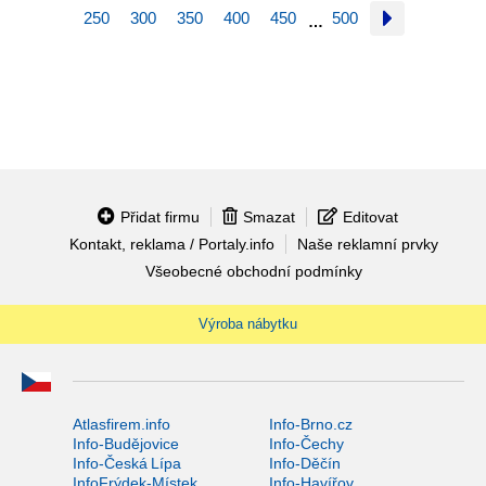
250
300
350
400
450
500
…
Přidat firmu
Smazat
Editovat
Kontakt, reklama / Portaly.info
Naše reklamní prvky
Všeobecné obchodní podmínky
Výroba nábytku
Atlasfirem.info
Info-Brno.cz
Info-Budějovice
Info-Čechy
Info-Česká Lípa
Info-Děčín
InfoFrýdek-Místek
Info-Havířov