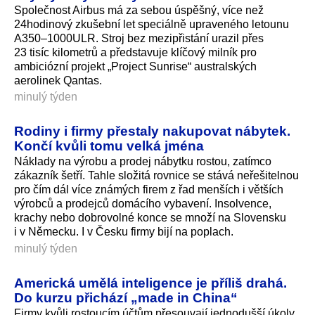
Společnost Airbus má za sebou úspěšný, více než
24hodinový zkušební let speciálně upraveného letounu
A350–1000ULR. Stroj bez mezipřistání urazil přes
23 tisíc kilometrů a představuje klíčový milník pro
ambiciózní projekt „Project Sunrise“ australských
aerolinek Qantas.
minulý týden
Rodiny i firmy přestaly nakupovat nábytek.
Končí kvůli tomu velká jména
Náklady na výrobu a prodej nábytku rostou, zatímco
zákazník šetří. Tahle složitá rovnice se stává neřešitelnou
pro čím dál více známých firem z řad menších i větších
výrobců a prodejců domácího vybavení. Insolvence,
krachy nebo dobrovolné konce se množí na Slovensku
i v Německu. I v Česku firmy bijí na poplach.
minulý týden
Americká umělá inteligence je příliš drahá.
Do kurzu přichází „made in China“
Firmy kvůli rostoucím účtům přesouvají jednodušší úkoly