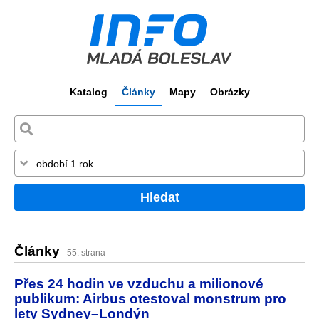
Katalog
Články
Mapy
Obrázky
Hledat
Články
55. strana
Přes 24 hodin ve vzduchu a milionové
publikum: Airbus otestoval monstrum pro
lety Sydney–Londýn