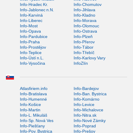
Info-Hradec Kr.
Info-Chomutov
Info-Jablonec n.N.
Info-Jihlava
Info-Karviná
Info-Kladno
Info-Liberec
Info-Morava
Info-Most
Info-Olomouc
Info-Opava
Info-Ostrava
Info-Pardubice
Info-Plzeň
Info-Praha
Info-Přerov
Info-Prostějov
Info-Tábor
Info-Teplice
Info-Třebíč
Info-Ústí n.L.
Info-Karlovy Vary
Info-Vysočina
InfoZlín
Atlasfiriem.info
Info-Bardejov
Info-Bratislava
Info-Ban. Bystrica
Info-Humenné
Info-Komárno
Info-Košice
Info-Levice
Info-Martin
Info-Michalovce
Info-L. Mikuláš
Info-Nitra.sk
Info-Sp. Nová Ves
Info-Nové Zámky
Info-Piešťany
Info-Poprad
Info-Pov. Bystrica
Info-Prešov