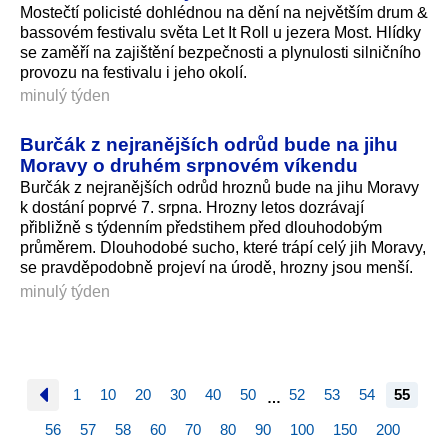
Mostečtí policisté dohlédnou na dění na největším drum &
bassovém festivalu světa Let It Roll u jezera Most. Hlídky
se zaměří na zajištění bezpečnosti a plynulosti silničního
provozu na festivalu i jeho okolí.
minulý týden
Burčák z nejranějších odrůd bude na jihu
Moravy o druhém srpnovém víkendu
Burčák z nejranějších odrůd hroznů bude na jihu Moravy
k dostání poprvé 7. srpna. Hrozny letos dozrávají
přibližně s týdenním předstihem před dlouhodobým
průměrem. Dlouhodobé sucho, které trápí celý jih Moravy,
se pravděpodobně projeví na úrodě, hrozny jsou menší.
minulý týden
1
10
20
30
40
50
52
53
54
55
…
56
57
58
60
70
80
90
100
150
200