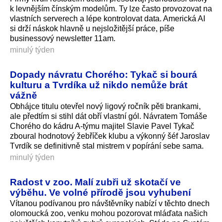
k levnějším čínským modelům. Ty lze často provozovat na
vlastních serverech a lépe kontrolovat data. Americká AI
si drží náskok hlavně u nejsložitější práce, píše
businessový newsletter 11am.
minulý týden
Dopady návratu Chorého: Tykač si bourá
kulturu a Tvrdíka už nikdo nemůže brát
vážně
Obhájce titulu otevřel nový ligový ročník pěti brankami,
ale předtím si stihl dát obří vlastní gól. Návratem Tomáše
Chorého do kádru A-týmu majitel Slavie Pavel Tykač
zboural hodnotový žebříček klubu a výkonný šéf Jaroslav
Tvrdík se definitivně stal mistrem v popírání sebe sama.
minulý týden
Radost v zoo. Malí zubři už skotačí ve
výběhu. Ve volné přírodě jsou vyhubení
Vítanou podívanou pro návštěvníky nabízí v těchto dnech
olomoucká zoo, venku mohou pozorovat mláďata našich