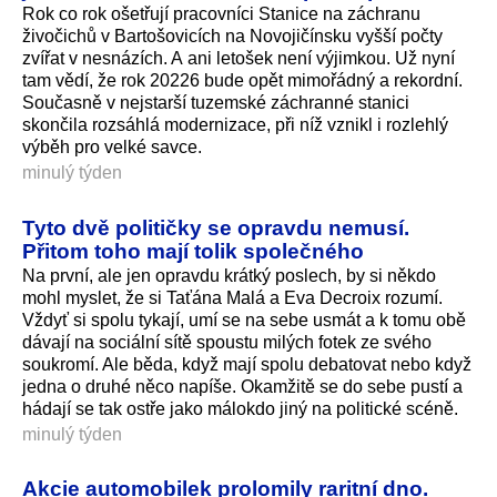
Rok co rok ošetřují pracovníci Stanice na záchranu
živočichů v Bartošovicích na Novojičínsku vyšší počty
zvířat v nesnázích. A ani letošek není výjimkou. Už nyní
tam vědí, že rok 20226 bude opět mimořádný a rekordní.
Současně v nejstarší tuzemské záchranné stanici
skončila rozsáhlá modernizace, při níž vznikl i rozlehlý
výběh pro velké savce.
minulý týden
Tyto dvě političky se opravdu nemusí.
Přitom toho mají tolik společného
Na první, ale jen opravdu krátký poslech, by si někdo
mohl myslet, že si Taťána Malá a Eva Decroix rozumí.
Vždyť si spolu tykají, umí se na sebe usmát a k tomu obě
dávají na sociální sítě spoustu milých fotek ze svého
soukromí. Ale běda, když mají spolu debatovat nebo když
jedna o druhé něco napíše. Okamžitě se do sebe pustí a
hádají se tak ostře jako málokdo jiný na politické scéně.
minulý týden
Akcie automobilek prolomily raritní dno.