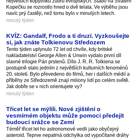
největších kopytníků zubrů evropských. Stádo na Svatém
Kopečku se rozrostlo hned o dvě telata. Ve výběhu jsou
navíc prý častěji, než tomu bylo v minulých letech.
minulý týden
KVÍZ: Gandalf, Frodo a ti druzí. Vyzkoušejte
si, jak znáte Tolkienovu Středozem
Tento týden uplynulo 72 let od chvíle, kdy britské
nakladatelství George Allen & Unwin vydalo první díl
slavné trilogie Pán prstenů. Dílo J. R. R. Tolkiena se
postupně stalo jedním z největších kulturních fenoménů
20. století. Bylo převedeno do filmů, her i dalších médií a
příběhy ze Středozemě znají miliony lidí po celém světě.
Jak dobře se v nich orientujete vy?
minulý týden
Třicet let se mýlili. Nové zjištění o
vesmírném objektu může pomoci předejít
budoucí srážce se Zemí
Téměř třicet let ho astronomové vedli jako obyčejný
asteroid. Teprve nepatrná odchylka od vypočítané dráhy