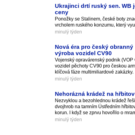
Ukrajinci drtí ruský sen. W
ceny
Ponožky se Stalinem, české boty znač
vrcholem ruského konzumu, který využív
minulý týden
Nová éra pro český obranný
výroba vozidel CV90
Vojenský opravárenský podnik (VOP C
vozidel pěchoty CV90 pro českou arm
klíčová fáze multimiliardové zakázky.
minulý týden
Nehorázná krádež na hřbitově
Nezvyklou a bezohlednou krádež řeší 
dvojhrob na tamním Ústředním hřbitově
korun. I když se zprvu hovořilo o mr
minulý týden