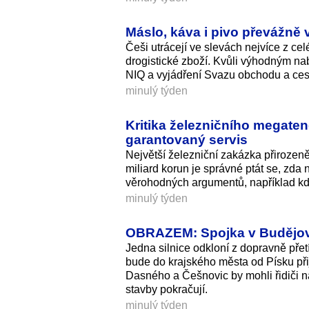
Máslo, káva i pivo převážně v
Češi utrácejí ve slevách nejvíce z cel
drogistické zboží. Kvůli výhodným nab
NIQ a vyjádření Svazu obchodu a cest
minulý týden
Kritika železničního megat
garantovaný servis
Největší železniční zakázka přirozen
miliard korun je správné ptát se, zda
věrohodných argumentů, například kdy
minulý týden
OBRAZEM: Spojka v Budějovic
Jedna silnice odkloní z dopravně přet
bude do krajského města od Písku přij
Dasného a Češnovic by mohli řidiči na
stavby pokračují.
minulý týden