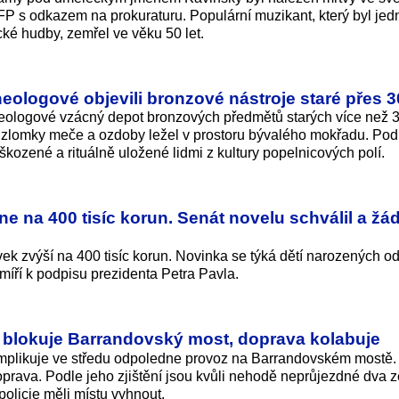
FP s odkazem na prokuraturu. Populární muzikant, který byl je
cké hudby, zemřel ve věku 50 let.
eologové objevili bronzové nástroje staré přes 3
heologové vzácný depot bronzových předmětů starých více než 3
 zlomky meče a ozdoby ležel v prostoru bývalého mokřadu. Pod
kozené a rituálně uložené lidmi z kultury popelnicových polí.
 na 400 tisíc korun. Senát novelu schválil a žá
vek zvýší na 400 tisíc korun. Novinka se týká dětí narozených o
íří k podpisu prezidenta Petra Pavla.
blokuje Barrandovský most, doprava kolabuje
plikuje ve středu odpoledne provoz na Barrandovském mostě.
prava. Podle jeho zjištění jsou kvůli nehodě neprůjezdné dva ze
policie měli místu vyhnout.