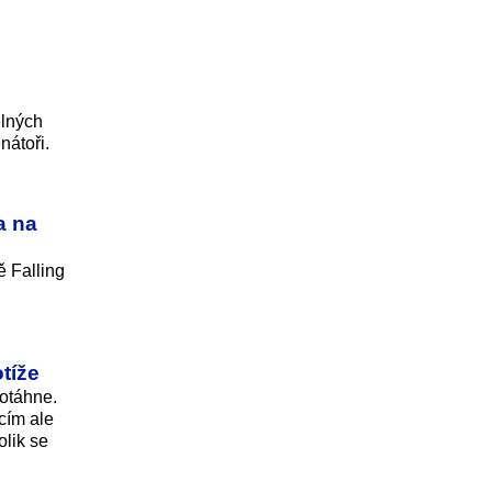
elných
nátoři.
a na
 Falling
tíže
rotáhne.
cím ale
olik se