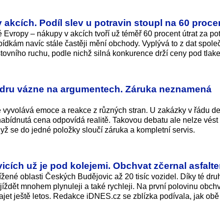
 akcích. Podíl slev u potravin stoupl na 60 proce
é Evropy – nákupy v akcích tvoří už téměř 60 procent útrat za po
ídkám navíc stále častěji mění obchody. Vyplývá to z dat spole
ovního ruchu, podle nichž silná konkurence drží ceny pod tlak
endru vázne na argumentech. Záruka neznamená
ě vyvolává emoce a reakce z různých stran. U zakázky v řádu de
 nabídnutá cena odpovídá realitě. Takovou debatu ale nelze vést
ž se do jedné položky sloučí záruka a kompletní servis.
ích už je pod kolejemi. Obchvat zčernal asfalt
ížené oblasti Českých Budějovic až 20 tisíc vozidel. Díky té dru
íždět mnohem plynuleji a také rychleji. Na první polovinu obch
jet ještě letos. Redakce iDNES.cz se zblízka podívala, jak obě