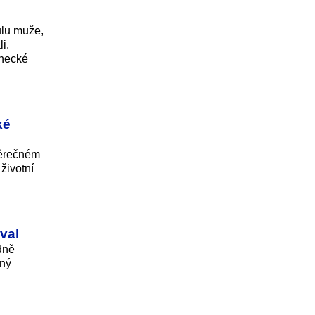
ulu muže,
i.
inecké
ké
věrečném
životní
val
dně
ený