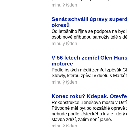
minulý týden
Senát schválil úpravy super
okresů
Od letošního října se podpora na bydl
osob nově přibudou samoživitelé s dět
minulý týden
V 56 letech zemřel Glen Han
motorce
Podle irských médií zemřel zpěvák G
Slowly, kterou zpíval v duetu s Markét
minulý týden
Konec roku? Kdepak. Otevřen
Rekonstrukce Benešova mostu v Ústí n
Původně měl být po rozsáhlé opravě 
nebude podle Ústeckého kraje, který o
stavba zdrží, zatím není jasné.
minulý týden