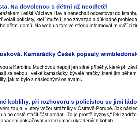
orista. Na dovolenou s dětmi už neodletěl
pražském Letišti Václava Havla nenechali odcestovat do Istanb
Přivolali policisty, kteří muže i jeho zavazadla důkladně prohledal
 jeho dětmi domů. Na webu o tom ve středu informoval mluvčí ciz
 Nosková. Kamarádky Češek popsaly wimbledons
ou a Karolínu Muchovou nepojí jen silné příběhy, které při zá
ají za sebou i velké kamarádky, bývalé hráčky, které jim během 
adily, jak to bylo s následnými oslavami.
 koblihy, při rozhovoru s policistou se jimi ládo
ivem zaujal v úterý večer strážníky v Ostravě-Porubě. Jak násle
u a po cestě stačil část prodat. „To je prostě byznys,“ řekl zadrž
 dopadení pokračoval v konzumaci ukradených koblih.