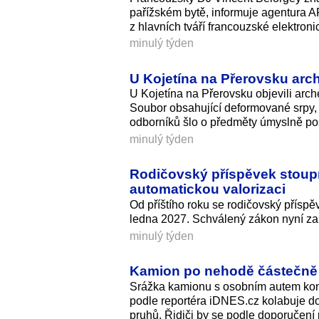
pařížském bytě, informuje agentura A
z hlavních tváří francouzské elektroni
minulý týden
U Kojetína na Přerovsku arch
U Kojetína na Přerovsku objevili arc
Soubor obsahující deformované srpy,
odborníků šlo o předměty úmyslně poš
minulý týden
Rodičovský příspěvek stoupne
automatickou valorizaci
Od příštího roku se rodičovský příspě
ledna 2027. Schválený zákon nyní zam
minulý týden
Kamion po nehodě částečně 
Srážka kamionu s osobním autem kom
podle reportéra iDNES.cz kolabuje do
pruhů. Řidiči by se podle doporučení 