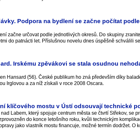
dávky. Podpora na bydlení se začne počítat podle
ení začne určovat podle jednotlivých okresů. Do skupiny zranit
mi do patnácti let. Příslušnou novelu dnes úspěšně schválili se
sard. Irskému zpěvákovi se stala osudnou nehod
len Hansard (56). České publikum ho zná především díky baladě
ou Irglovou a za níž získali v roce 2008 Oscara.
í klíčového mostu v Ústí odsouvají technické po
ad Labem, který spojuje centrum města se čtvrtí Střekov, se p
zprovozněn do konce letošního roku, kvůli technickým komplika
pravy jako vlastník mostu financuje, možné termín dodržet. O k