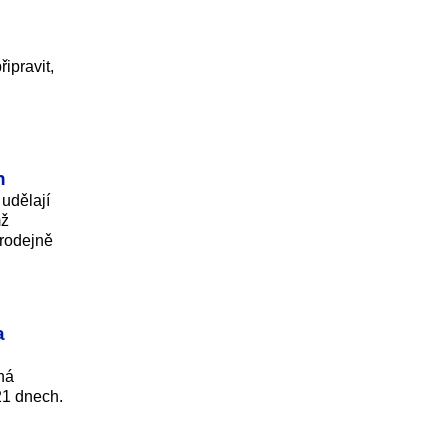
ipravit,
n
udělají
mž
prodejně
a
ná
21 dnech.