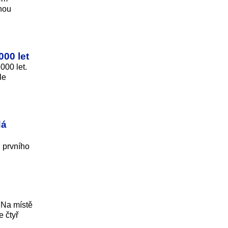
dnou
000 let
000 let.
le
dá
d prvního
 Na místě
 čtyř