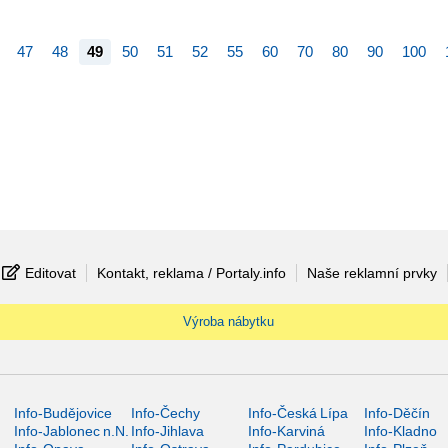
47
48
49
50
51
52
55
60
70
80
90
100
Editovat
Kontakt, reklama / Portaly.info
Naše reklamní prvky
Výroba nábytku
Info-Budějovice
Info-Čechy
Info-Česká Lípa
Info-Děčín
Info-Jablonec n.N.
Info-Jihlava
Info-Karviná
Info-Kladno