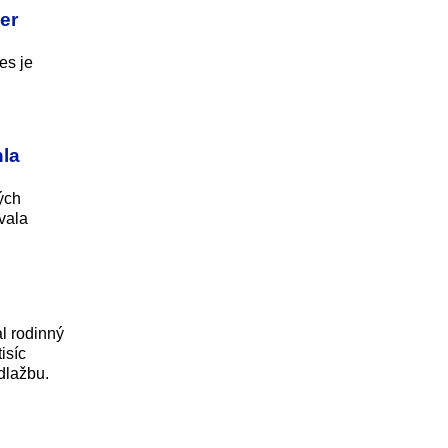
er
es je
la
ých
vala
l rodinný
isíc
dlažbu.