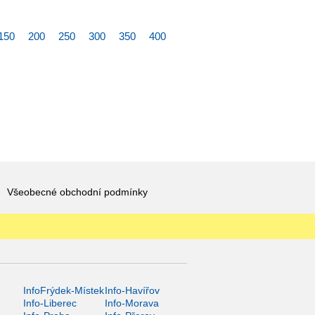
150
200
250
300
350
400
Všeobecné obchodní podmínky
InfoFrýdek-Místek
Info-Havířov
Info-Liberec
Info-Morava