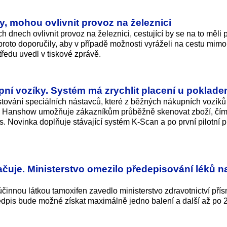
y, mohou ovlivnit provoz na železnici
dnech ovlivnit provoz na železnici, cestující by se na to měli př
roto doporučily, aby v případě možnosti vyráželi na cestu mimo
tředu uvedl v tiskové zprávě.
ní vozíky. Systém má zrychlit placení u poklade
stování speciálních nástavců, které z běžných nákupních vozíků 
sti Hanshow umožňuje zákazníkům průběžně skenovat zboží, čí
. Novinka doplňuje stávající systém K-Scan a po první pilotní 
čuje. Ministerstvo omezilo předepisování léků n
innou látkou tamoxifen zavedlo ministerstvo zdravotnictví přís
předpis bude možné získat maximálně jedno balení a další až po 