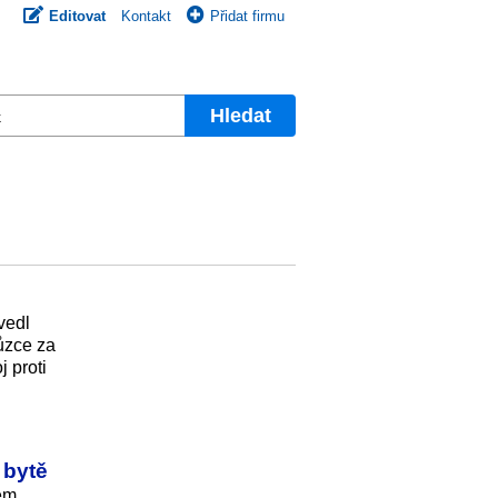
Editovat
Kontakt
Přidat firmu
Hledat
vedl
hůzce za
 proti
 bytě
ém