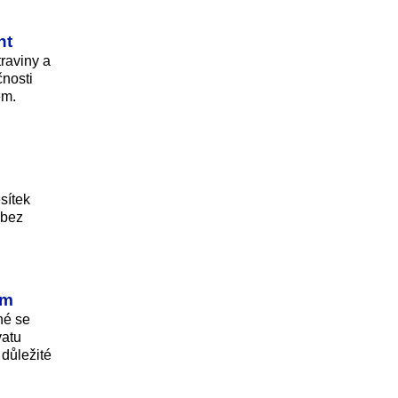
nt
traviny a
čnosti
em.
sítek
 bez
em
hé se
vatu
 důležité