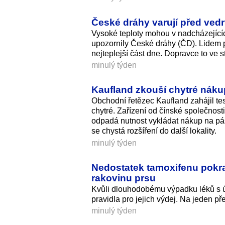
České dráhy varují před vedr
Vysoké teploty mohou v nadcházejících 
upozornily České dráhy (ČD). Lidem p
nejteplejší část dne. Dopravce to ve s
minulý týden
Kaufland zkouší chytré nákup
Obchodní řetězec Kaufland zahájil te
chytré. Zařízení od čínské společno
odpadá nutnost vykládat nákup na pás
se chystá rozšíření do další lokality.
minulý týden
Nedostatek tamoxifenu pokra
rakovinu prsu
Kvůli dlouhodobému výpadku léků s úč
pravidla pro jejich výdej. Na jeden 
minulý týden