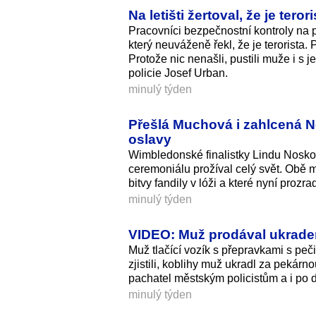
Na letišti žertoval, že je ter
Pracovníci bezpečnostní kontroly na 
který neuváženě řekl, že je terorista. 
Protože nic nenašli, pustili muže i s
policie Josef Urban.
minulý týden
Přešlá Muchová i zahlcená
oslavy
Wimbledonské finalistky Lindu Noskov
ceremoniálu prožíval celý svět. Obě m
bitvy fandily v lóži a které nyní prozr
minulý týden
VIDEO: Muž prodával ukradené
Muž tlačící vozík s přepravkami s peč
zjistili, koblihy muž ukradl za pekárno
pachatel městským policistům a i po
minulý týden