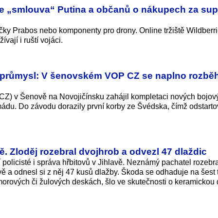
B je „smlouva“ Putina a občanů o nákupech za sup
ky Prabos nebo komponenty pro drony. Online tržiště Wildberri
ají i ruští vojáci.
 průmysl: V šenovském VOP CZ se naplno rozběh
Z) v Šenově na Novojičínsku zahájil kompletaci nových bojov
ádu. Do závodu dorazily první korby ze Švédska, čímž odstarto
. Zloděj rozebral dvojhrob a odvezl 47 dlaždic
policisté i správa hřbitovů v Jihlavě. Neznámý pachatel rozebra
 a odnesl si z něj 47 kusů dlažby. Škoda se odhaduje na šest t
amorových či žulových deskách, šlo ve skutečnosti o keramickou 