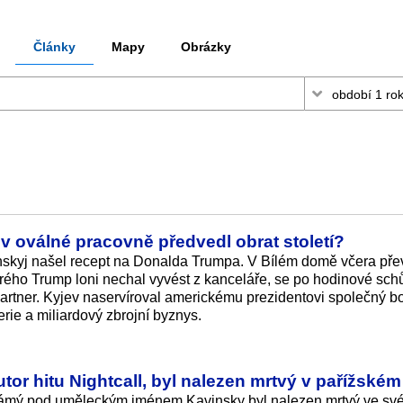
Články
Mapy
Obrázky
 v oválné pracovně předvedl obrat století?
nskyj našel recept na Donalda Trumpa. V Bílém domě včera pře
terého Trump loni nechal vyvést z kanceláře, se po hodinové sc
artner. Kyjev naservíroval americkému prezidentovi společný boj
erie a miliardový zbrojní byznys.
or hitu Nightcall, byl nalezen mrtvý v pařížském
námý pod uměleckým jménem Kavinsky byl nalezen mrtvý ve sv