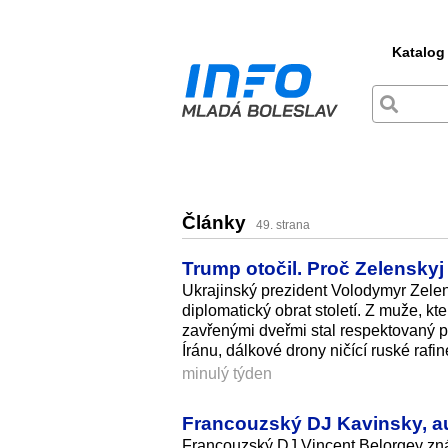
Katalog
Články
49. strana
Trump otočil. Proč Zelenskyj
Ukrajinský prezident Volodymyr Zele
diplomatický obrat století. Z muže, k
zavřenými dveřmi stal respektovaný p
Íránu, dálkové drony ničící ruské rafin
minulý týden
Francouzský DJ Kavinsky, aut
Francouzský DJ Vincent Belorgey z