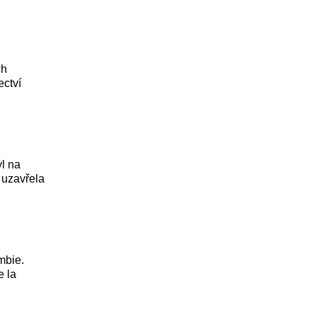
ch
ectví
l na
 uzavřela
mbie.
e la