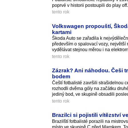
poprvé v historii postoupili do play off.
tento rok
Volkswagen propouští, Škoda
kartami
Škoda Auto se zařadila k nejvýděle
především o spalovací vozy, největší
vydělávat stejnou měrou i na elektro
tento rok
Zázrak? Ani náhodou. Češi tr
bodem
Čeští fotbalisté završili strašidelno
rozhodli dvěma góly na začátku druhé 
jediný bod, ve skupině obsadili posle
tento rok
Brazilci si pojistili vítězstv
Brazilští fotbalisté porazili na mistro
místo ve skupině C před Marokem. To 