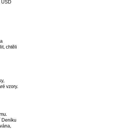
00 USD
na
t, chtěli
ky,
ré vzory.
jmu.
í Deníku
ována,