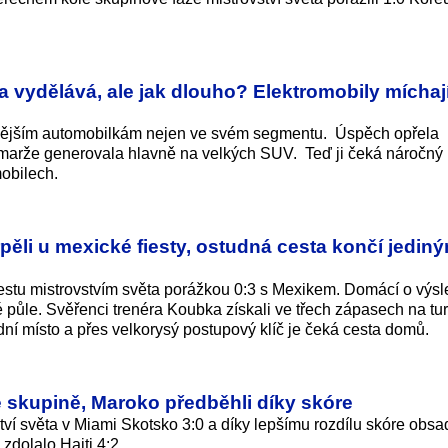
 vydělává, ale jak dlouho? Elektromobily míchaj
čnějším automobilkám nejen ve svém segmentu. Úspěch opřela
 marže generovala hlavně na velkých SUV. Teď ji čeká náročný 
mobilech.
pěli u mexické fiesty, ostudná cesta končí jedin
u cestu mistrovstvím světa porážkou 0:3 s Mexikem. Domácí o výs
půle. Svěřenci trenéra Koubka získali ve třech zápasech na tur
dní místo a přes velkorysý postupový klíč je čeká cesta domů.
í ve skupině, Maroko předběhli díky skóre
vství světa v Miami Skotsko 3:0 a díky lepšímu rozdílu skóre obsad
zdolalo Haiti 4:2.