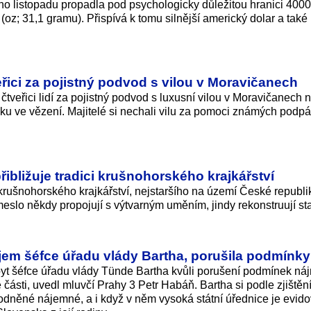
ho listopadu propadla pod psychologicky důležitou hranici 40
(oz; 31,1 gramu). Přispívá k tomu silnější americký dolar a také
eřici za pojistný podvod s vilou v Moravičanech
čtveřici lidí za pojistný podvod s luxusní vilou v Moravičanech 
ku ve vězení. Majitelé si nechali vilu za pomoci známých podpáli
.
ibližuje tradici krušnohorského krajkářství
krušnohorského krajkářství, nejstaršího na území České republi
emeslo někdy propojují s výtvarným uměním, jindy rekonstruují sta
jem šéfce úřadu vlády Bartha, porušila podmínky
yt šéfce úřadu vlády Tünde Bartha kvůli porušení podmínek ná
části, uvedl mluvčí Prahy 3 Petr Habáň. Bartha si podle zjištěn
odněné nájemné, a i když v něm vysoká státní úřednice je evid