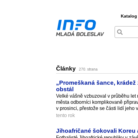
Katalog
Články
270. strana
„Promeškaná šance, krádež z
obstál
Velké vášně vzbuzoval v průběhu let 
města odborníci komplikovaně připravov
v prosinci, přestože se části lidí jeh
tento rok
Jihoafričané šokovali Koreu
Fotbalisté Jihoafrické republiky v zá