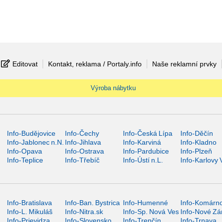
Editovat
Kontakt, reklama / Portaly.info
Naše reklamní prvky
Výroba nábytku
Info-Budějovice
Info-Čechy
Info-Česká Lípa
Info-Děčín
Info-Jablonec n.N.
Info-Jihlava
Info-Karviná
Info-Kladno
Info-Opava
Info-Ostrava
Info-Pardubice
Info-Plzeň
Info-Teplice
Info-Třebíč
Info-Ústí n.L.
Info-Karlovy 
Info-Bratislava
Info-Ban. Bystrica
Info-Humenné
Info-Komárn
Info-L. Mikuláš
Info-Nitra.sk
Info-Sp. Nová Ves
Info-Nové Z
Info-Prievidza
Info-Slovensko
Info-Trenčín
Info-Trnava