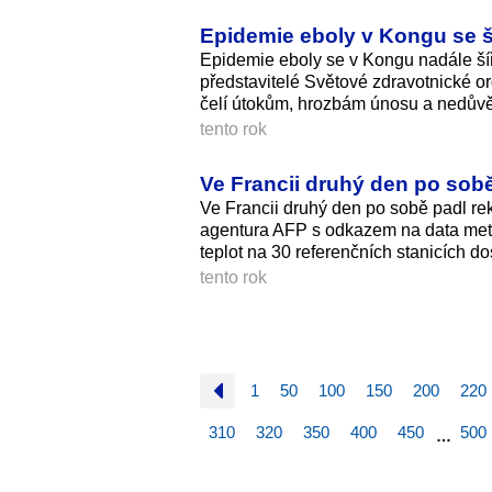
Epidemie eboly v Kongu se šíř
Epidemie eboly se v Kongu nadále šíří 
představitelé Světové zdravotnické o
čelí útokům, hrozbám únosu a nedůvě
tento rok
Ve Francii druhý den po sobě 
Ve Francii druhý den po sobě padl rek
agentura AFP s odkazem na data met
teplot na 30 referenčních stanicích 
tento rok
1
50
100
150
200
220
310
320
350
400
450
500
…