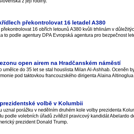
lovenska z její rodiny.
křídlech překontrolovat 16 letadel A380
překontrolovat 16 obřích letounů A380 kvůli trhlinám v důležitý
la to podle agentury DPA Evropská agentura pro bezpečnost let
 sezonu open airem na Hradčanském náměstí
 umělce do 35 let se stal houslista Milan Al-Ashhab. Oceněn by
armonie pod taktovkou francouzského dirigenta Alaina Altinoglua
prezidentské volbě v Kolumbii
du uznal porážku v nedělním druhém kole volby prezidenta Kolu
podle volebních úřadů zvítězil pravicový kandidát Abelardo d
americký prezident Donald Trump.