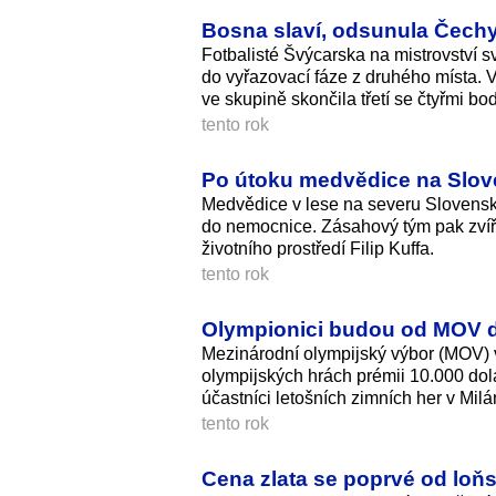
Bosna slaví, odsunula Čechy 
Fotbalisté Švýcarska na mistrovství s
do vyřazovací fáze z druhého místa. V
ve skupině skončila třetí se čtyřmi bod
tento rok
Po útoku medvědice na Slov
Medvědice v lese na severu Slovenska
do nemocnice. Zásahový tým pak zvíře 
životního prostředí Filip Kuffa.
tento rok
Olympionici budou od MOV do
Mezinárodní olympijský výbor (MOV) v
olympijských hrách prémii 10.000 dola
účastníci letošních zimních her v Mil
tento rok
Cena zlata se poprvé od loň