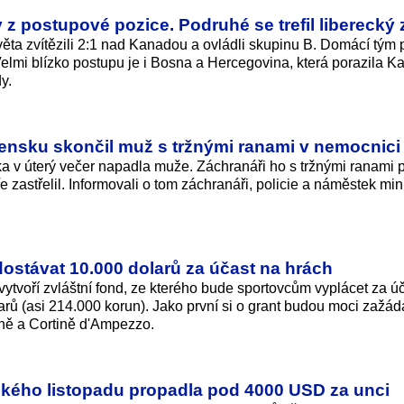
z postupové pozice. Podruhé se trefil liberecký 
věta zvítězili 2:1 nad Kanadou a ovládli skupinu B. Domácí tým 
elmi blízko postupu je i Bosna a Hercegovina, která porazila Ka
y.
ensku skončil muž s tržnými ranami v nemocnici
 v úterý večer napadla muže. Záchranáři ho s tržnými ranami p
zastřelil. Informovali o tom záchranáři, policie a náměstek min
stávat 10.000 dolarů za účast na hrách
ytvoří zvláštní fond, ze kterého bude sportovcům vyplácet za ú
rů (asi 214.000 korun). Jako první si o grant budou moci zažád
áně a Cortině d'Ampezzo.
ského listopadu propadla pod 4000 USD za unci