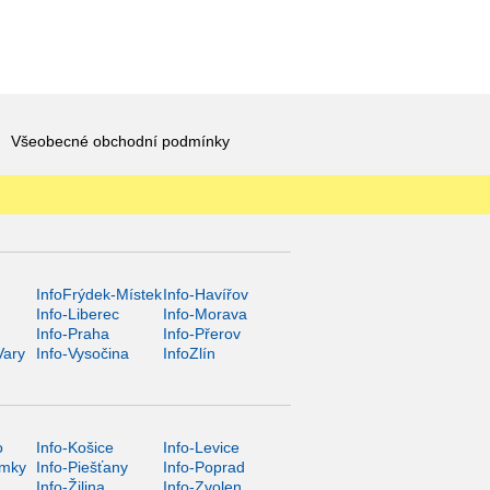
Všeobecné obchodní podmínky
InfoFrýdek-Místek
Info-Havířov
Info-Liberec
Info-Morava
Info-Praha
Info-Přerov
Vary
Info-Vysočina
InfoZlín
o
Info-Košice
Info-Levice
ámky
Info-Piešťany
Info-Poprad
Info-Žilina
Info-Zvolen