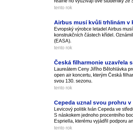
reálně ho využívají dvě studentky ze S
tento rok
Airbus musí kvůli trhlinám v 
Evropský výrobce letadel Airbus musí 
konstrukčních částech křídel. Oznámi
(EASA).
tento rok
Česká filharmonie uzavřela
Laureátem Ceny Jiřího Bělohlávka pro
open air koncertu, kterým Česká filh
svou 130. sezonu.
tento rok
Cepeda uznal svou prohru v 
Levicový politik Iván Cepeda ve stře
S náskokem jednoho procentního bodu 
Espriella, kterému vyjádřil podporu 
tento rok