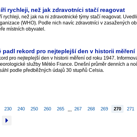
í rychleji, než jak zdravotníci stačí reagovat
rychleji, než jak na ni zdravotnické týmy stačí reagovat. Uvedli
rganizace (WHO). Podle nich navíc zdravotníci v zasažených ob
ře místních obyvatel.
padl rekord pro nejteplejší den v historii měření
ord pro nejteplejší den v historii měření od roku 1947. Informov
eorologické služby Météo France. Dnešní průměr denních a no
dosáhl podle předběžných údajů 30 stupňů Celsia.
230
240
250
260
265
267
268
269
270
271
…