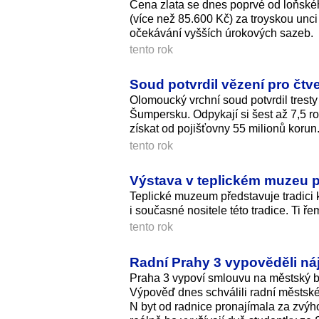
Cena zlata se dnes poprvé od loňské
(více než 85.600 Kč) za troyskou unci 
očekávání vyšších úrokových sazeb.
tento rok
Soud potvrdil vězení pro čtv
Olomoucký vrchní soud potvrdil tresty 
Šumpersku. Odpykají si šest až 7,5 ro
získat od pojišťovny 55 milionů korun
tento rok
Výstava v teplickém muzeu př
Teplické muzeum představuje tradici 
i současné nositele této tradice. Ti ř
tento rok
Radní Prahy 3 vypověděli ná
Praha 3 vypoví smlouvu na městský b
Výpověď dnes schválili radní městské 
N byt od radnice pronajímala za zvýh