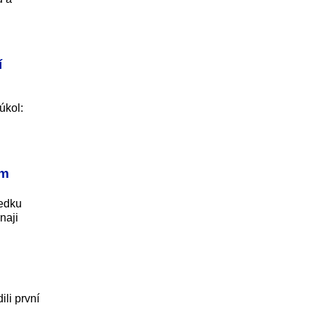
í
úkol:
ým
ledku
naji
ili první