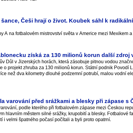
 šance, Češi hrají o život. Koubek sáhl k radikál
iny A na fotbalovém mistrovství světa v Americe mezi Mexikem 
blonecku získá za 130 milionů korun další zdroj
fův Důl v Jizerských horách, která zásobuje pitnou vodou značn
e o projekt zhruba za 130 milionů korun. Státní podnik Povodí 
více než dva kilometry dlouhé podzemní potrubí, malou vodní el
la varování před srážkami a blesky při zápase s
varování, podle kterého při fotbalovém zápase mezi Českou rep
 hlavním městem silné srážky, krupobití a blesky. Fotbalové f
 i velmi špatného počasí počítali a byli proto opatrní.