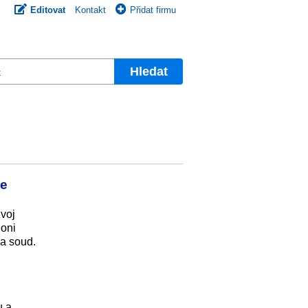
Editovat
Kontakt
Přidat firmu
Hledat
le
zvoj
loni
na soud.
u a