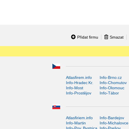
Přidat firmu
Smazat
Atlasfirem.info
Info-Brno.cz
Info-Hradec Kr.
Info-Chomutov
Info-Most
Info-Olomouc
Info-Prostějov
Info-Tábor
Atlasfiriem.info
Info-Bardejov
Info-Martin
Info-Michalovce
Info-Pov. Bystrica
Info-Prešov