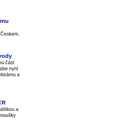
nímu
a Českem.
 vody
ou část
Labe nyní
ektrárnu a
 ČR
ublikou a
anoušky