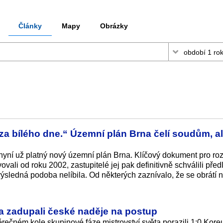
Články
Mapy
Obrázky
a bílého dne.“ Územní plán Brna čelí soudům, a
nyní už platný nový územní plán Brna. Klíčový dokument pro ro
ali od roku 2002, zastupitelé jej pak definitivně schválili před
o výsledná podoba nelíbila. Od některých zaznívalo, že se obrátí 
 a zadupali české naděje na postup
věrečném kole skupinové fáze mistrovství světa porazili 1:0 Kore