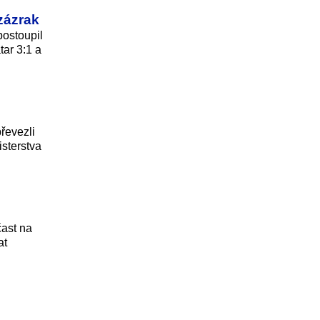
zázrak
postoupil
tar 3:1 a
řevezli
isterstva
čast na
at