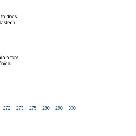
 to dnes
lastech
ala o tom
čních
272
273
275
280
290
300