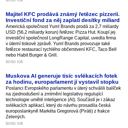
Majitel KFC prodává známý řetězec pizzerií.
Investiční fond za něj zaplatí desítky miliard
Americká společnost Yum! Brands prodá za 2,7 miliardy
USD (56,2 miliardy korun) řetězec Pizza Hut. Koupí jej
investiční společnost LongRange Capital, uvedla firma
v úterní tiskové zprávě. Yum! Brands provozuje také
řetězce restaurací rychlého občerstvení KFC, Taco Bell
nebo Habit Burger & Grill.
tento rok
Muskova AI generuje tisíc svlékacích fotek
za hodinu, europarlament jí vystavil stopku
Poslanci Evropského parlamentu v úterý schválili balíček
na zjednodušení a zmírnění legislativy regulující
technologie umělé inteligence (AI). Součástí je i zákaz
svlékacích aplikací, který do návrhu prosadila česká
europoslankyně Markéta Gregorová (Piráti) z frakce
Zelených.
tento rok