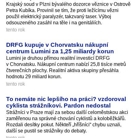
Krajský soud v Plzni bývalého dozorce věznice v Ostrově
Petra Kubíka. Provinil se tím, že proti ležícímu vězni
použil elektrický paralyzér, takzvaný taser. Výboj
odsouzeného zasáhl na těle i na genitáliích.
tento rok
DRFG kupuje v Chorvatsku nákupní
centrum Lumini za 1,25 miliardy korun
Lumini je druhou přímou realitní investicí DRFG
v Chorvatsku. Nákupní centrum nabízí 25,8 tisíce metrů
čtverečních plochy. Realitní aktiva skupiny přesáhla
hodnotu 29 miliard korun.
tento rok
To nemáte nic lepšího na práci? vzdoroval
cyklista strážníkovi. Pardon nedostal
Strážníci v Praze mají za sebou další celoměstskou akci
zaměřenou na správné chování cyklistů a koloběžkářů.
Rozdali desítky pokut. Někteří „hříšníci“ chybu uznali,
další se pustil se strážníky do debaty.
tento rok