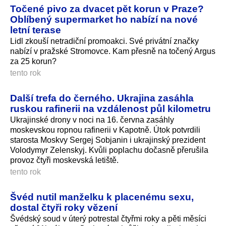
Točené pivo za dvacet pět korun v Praze?
Oblíbený supermarket ho nabízí na nové
letní terase
Lidl zkouší netradiční promoakci. Své privátní značky
nabízí v pražské Stromovce. Kam přesně na točený Argus
za 25 korun?
tento rok
Další trefa do černého. Ukrajina zasáhla
ruskou rafinerii na vzdálenost půl kilometru
Ukrajinské drony v noci na 16. června zasáhly
moskevskou ropnou rafinerii v Kapotně. Útok potvrdili
starosta Moskvy Sergej Sobjanin i ukrajinský prezident
Volodymyr Zelenskyj. Kvůli poplachu dočasně přerušila
provoz čtyři moskevská letiště.
tento rok
Švéd nutil manželku k placenému sexu,
dostal čtyři roky vězení
Švédský soud v úterý potrestal čtyřmi roky a pěti měsíci