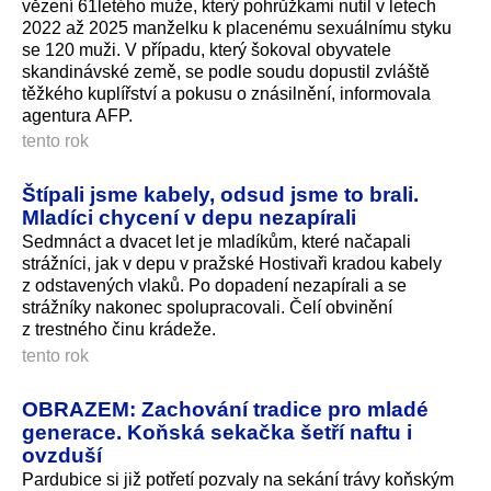
vězení 61letého muže, který pohrůžkami nutil v letech
2022 až 2025 manželku k placenému sexuálnímu styku
se 120 muži. V případu, který šokoval obyvatele
skandinávské země, se podle soudu dopustil zvláště
těžkého kuplířství a pokusu o znásilnění, informovala
agentura AFP.
tento rok
Štípali jsme kabely, odsud jsme to brali.
Mladíci chycení v depu nezapírali
Sedmnáct a dvacet let je mladíkům, které načapali
strážníci, jak v depu v pražské Hostivaři kradou kabely
z odstavených vlaků. Po dopadení nezapírali a se
strážníky nakonec spolupracovali. Čelí obvinění
z trestného činu krádeže.
tento rok
OBRAZEM: Zachování tradice pro mladé
generace. Koňská sekačka šetří naftu i
ovzduší
Pardubice si již potřetí pozvaly na sekání trávy koňským