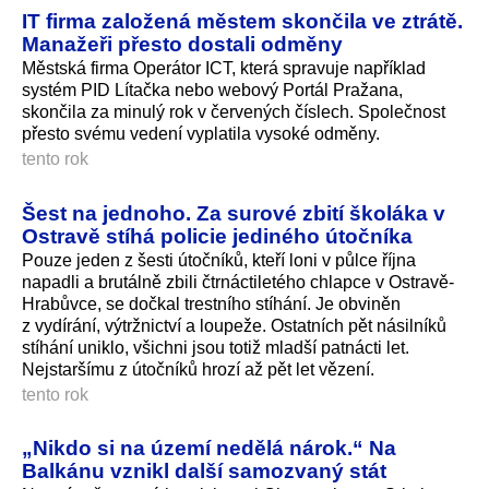
IT firma založená městem skončila ve ztrátě.
Manažeři přesto dostali odměny
Městská firma Operátor ICT, která spravuje například
systém PID Lítačka nebo webový Portál Pražana,
skončila za minulý rok v červených číslech. Společnost
přesto svému vedení vyplatila vysoké odměny.
tento rok
Šest na jednoho. Za surové zbití školáka v
Ostravě stíhá policie jediného útočníka
Pouze jeden z šesti útočníků, kteří loni v půlce října
napadli a brutálně zbili čtrnáctiletého chlapce v Ostravě-
Hrabůvce, se dočkal trestního stíhání. Je obviněn
z vydírání, výtržnictví a loupeže. Ostatních pět násilníků
stíhání uniklo, všichni jsou totiž mladší patnácti let.
Nejstaršímu z útočníků hrozí až pět let vězení.
tento rok
„Nikdo si na území nedělá nárok.“ Na
Balkánu vznikl další samozvaný stát