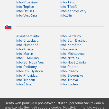
Info-Prostějov
Info-Tábor
Info-Teplice
Info-Třebíč
Info-Ústí n.L.
Info-Karlovy Vary
Info-Vysočina
InfoZlín
Atlasfiriem.info
Info-Bardejov
Info-Bratislava
Info-Ban. Bystrica
Info-Humenné
Info-Komárno
Info-Košice
Info-Levice
Info-Martin
Info-Michalovce
Info-L. Mikuláš
Info-Nitra.sk
Info-Sp. Nová Ves
Info-Nové Zámky
Info-Piešťany
Info-Poprad
Info-Pov. Bystrica
Info-Prešov
Info-Prievidza
Info-Slovensko
Info-Trenčín
Info-Trnava
Info-Žilina
Info-Zvolen
Tento web používá k poskytování služeb, personalizaci reklam a
analýze návštěvnosti soubory cookie. Používáním tohoto webu s