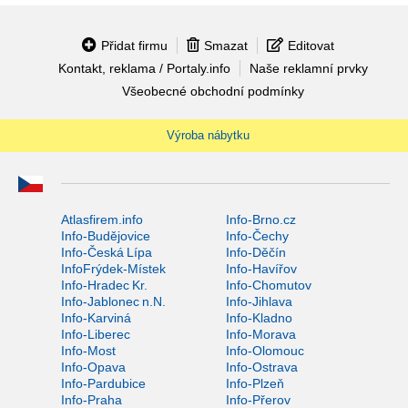
Přidat firmu
Smazat
Editovat
Kontakt, reklama / Portaly.info
Naše reklamní prvky
Všeobecné obchodní podmínky
Výroba nábytku
Atlasfirem.info
Info-Brno.cz
Info-Budějovice
Info-Čechy
Info-Česká Lípa
Info-Děčín
InfoFrýdek-Místek
Info-Havířov
Info-Hradec Kr.
Info-Chomutov
Info-Jablonec n.N.
Info-Jihlava
Info-Karviná
Info-Kladno
Info-Liberec
Info-Morava
Info-Most
Info-Olomouc
Info-Opava
Info-Ostrava
Info-Pardubice
Info-Plzeň
Info-Praha
Info-Přerov