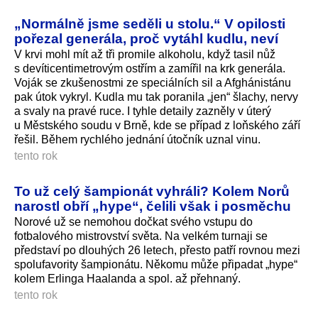
„Normálně jsme seděli u stolu.“ V opilosti
pořezal generála, proč vytáhl kudlu, neví
V krvi mohl mít až tři promile alkoholu, když tasil nůž
s devíticenti­metrovým ostřím a zamířil na krk generála.
Voják se zkušenostmi ze speciálních sil a Afghánistánu
pak útok vykryl. Kudla mu tak poranila „jen“ šlachy, nervy
a svaly na pravé ruce. I tyhle detaily zazněly v úterý
u Městského soudu v Brně, kde se případ z loňského září
řešil. Během rychlého jednání útočník uznal vinu.
tento rok
To už celý šampionát vyhráli? Kolem Norů
narostl obří „hype“, čelili však i posměchu
Norové už se nemohou dočkat svého vstupu do
fotbalového mistrovství světa. Na velkém turnaji se
představí po dlouhých 26 letech, přesto patří rovnou mezi
spolufavority šampionátu. Někomu může připadat „hype“
kolem Erlinga Haalanda a spol. až přehnaný.
tento rok