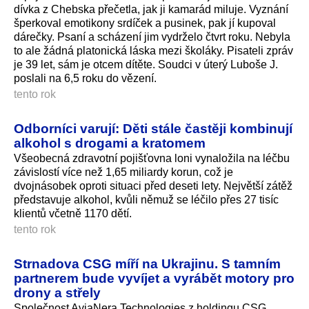
dívka z Chebska přečetla, jak ji kamarád miluje. Vyznání
šperkoval emotikony srdíček a pusinek, pak jí kupoval
dárečky. Psaní a scházení jim vydrželo čtvrt roku. Nebyla
to ale žádná platonická láska mezi školáky. Pisateli zpráv
je 39 let, sám je otcem dítěte. Soudci v úterý Luboše J.
poslali na 6,5 roku do vězení.
tento rok
Odborníci varují: Děti stále častěji kombinují
alkohol s drogami a kratomem
Všeobecná zdravotní pojišťovna loni vynaložila na léčbu
závislostí více než 1,65 miliardy korun, což je
dvojnásobek oproti situaci před deseti lety. Největší zátěž
představuje alkohol, kvůli němuž se léčilo přes 27 tisíc
klientů včetně 1170 dětí.
tento rok
Strnadova CSG míří na Ukrajinu. S tamním
partnerem bude vyvíjet a vyrábět motory pro
drony a střely
Společnost AviaNera Technologies z holdingu CSG