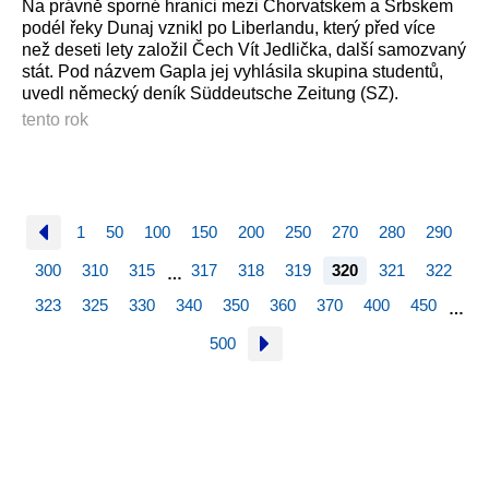
Na právně sporné hranici mezi Chorvatskem a Srbskem
podél řeky Dunaj vznikl po Liberlandu, který před více
než deseti lety založil Čech Vít Jedlička, další samozvaný
stát. Pod názvem Gapla jej vyhlásila skupina studentů,
uvedl německý deník Süddeutsche Zeitung (SZ).
tento rok
1
50
100
150
200
250
270
280
290
300
310
315
317
318
319
320
321
322
…
323
325
330
340
350
360
370
400
450
…
500