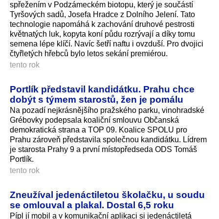
spřežením v Podzámeckém biotopu, který je součástí
Tyršových sadů, Josefa Hradce z Dolního Jelení. Tato
technologie napomáhá k zachování druhové pestrosti
květnatých luk, kopyta koní půdu rozrývají a díky tomu
semena lépe klíčí. Navíc šetří naftu i ovzduší. Pro dvojici
čtyřletých hřebců bylo letos sekání premiérou.
tento rok
Portlík představil kandidátku. Prahu chce
dobýt s týmem starostů, žen je pomálu
Na pozadí nejkrásnějšího pražského parku, vinohradské
Grébovky podepsala koaliční smlouvu Občanská
demokratická strana a TOP 09. Koalice SPOLU pro
Prahu zároveň představila společnou kandidátku. Lídrem
je starosta Prahy 9 a první místopředseda ODS Tomáš
Portlík.
tento rok
Zneužíval jedenáctiletou školačku, u soudu
se omlouval a plakal. Dostal 6,5 roku
Pípl jí mobil a v komunikační aplikaci si jedenáctiletá