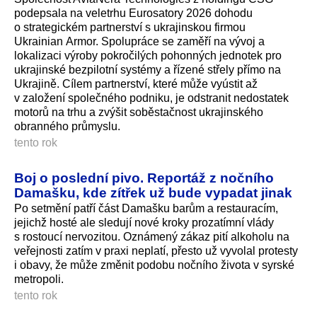
podepsala na veletrhu Eurosatory 2026 dohodu
o strategickém partnerství s ukrajinskou firmou
Ukrainian Armor. Spolupráce se zaměří na vývoj a
lokalizaci výroby pokročilých pohonných jednotek pro
ukrajinské bezpilotní systémy a řízené střely přímo na
Ukrajině. Cílem partnerství, které může vyústit až
v založení společného podniku, je odstranit nedostatek
motorů na trhu a zvýšit soběstačnost ukrajinského
obranného průmyslu.
tento rok
Boj o poslední pivo. Reportáž z nočního
Damašku, kde zítřek už bude vypadat jinak
Po setmění patří část Damašku barům a restauracím,
jejichž hosté ale sledují nové kroky prozatímní vlády
s rostoucí nervozitou. Oznámený zákaz pití alkoholu na
veřejnosti zatím v praxi neplatí, přesto už vyvolal protesty
i obavy, že může změnit podobu nočního života v syrské
metropoli.
tento rok