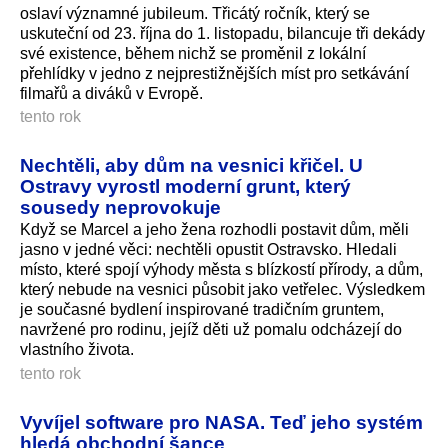
oslaví významné jubileum. Třicátý ročník, který se
uskuteční od 23. října do 1. listopadu, bilancuje tři dekády
své existence, během nichž se proměnil z lokální
přehlídky v jedno z nejprestižnějších míst pro setkávání
filmařů a diváků v Evropě.
tento rok
Nechtěli, aby dům na vesnici křičel. U
Ostravy vyrostl moderní grunt, který
sousedy neprovokuje
Když se Marcel a jeho žena rozhodli postavit dům, měli
jasno v jedné věci: nechtěli opustit Ostravsko. Hledali
místo, které spojí výhody města s blízkostí přírody, a dům,
který nebude na vesnici působit jako vetřelec. Výsledkem
je současné bydlení inspirované tradičním gruntem,
navržené pro rodinu, jejíž děti už pomalu odcházejí do
vlastního života.
tento rok
Vyvíjel software pro NASA. Teď jeho systém
hledá obchodní šance