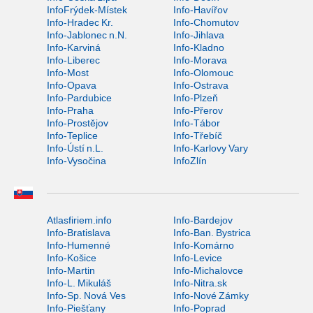
InfoFrýdek-Místek
Info-Havířov
Info-Hradec Kr.
Info-Chomutov
Info-Jablonec n.N.
Info-Jihlava
Info-Karviná
Info-Kladno
Info-Liberec
Info-Morava
Info-Most
Info-Olomouc
Info-Opava
Info-Ostrava
Info-Pardubice
Info-Plzeň
Info-Praha
Info-Přerov
Info-Prostějov
Info-Tábor
Info-Teplice
Info-Třebíč
Info-Ústí n.L.
Info-Karlovy Vary
Info-Vysočina
InfoZlín
Atlasfiriem.info
Info-Bardejov
Info-Bratislava
Info-Ban. Bystrica
Info-Humenné
Info-Komárno
Info-Košice
Info-Levice
Info-Martin
Info-Michalovce
Info-L. Mikuláš
Info-Nitra.sk
Info-Sp. Nová Ves
Info-Nové Zámky
Info-Piešťany
Info-Poprad