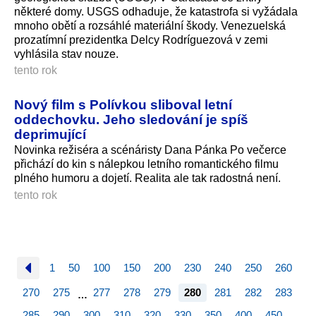
některé domy. USGS odhaduje, že katastrofa si vyžádala
mnoho obětí a rozsáhlé materiální škody. Venezuelská
prozatímní prezidentka Delcy Rodríguezová v zemi
vyhlásila stav nouze.
tento rok
Nový film s Polívkou sliboval letní
oddechovku. Jeho sledování je spíš
deprimující
Novinka režiséra a scénáristy Dana Pánka Po večerce
přichází do kin s nálepkou letního romantického filmu
plného humoru a dojetí. Realita ale tak radostná není.
tento rok
1
50
100
150
200
230
240
250
260
270
275
277
278
279
280
281
282
283
…
285
290
300
310
320
330
350
400
450