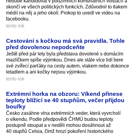
nebude kandidovat v podzimních komunálních volbách a
skončí ve všech politických funkcích. Zdůvodnil to tlakem
médií na něj a jeho okolí. Prokop to uvedl ve videu na
facebooku.
tento rok
Cestování s kočkou má svá pravidla. Tohle
před dovolenou nepodceňte
Ještě před pár lety byla představa dovolené s domácím
mazlíčkem spíše výjimkou. Dnes ale stále více lidí bere
své zvířecí parťáky na cesty autem, vlakem nebo dokonce
letadlem a ani kočky nejsou výjimkou.
tento rok
Extrémní horka na obzoru: Víkend přinese
teploty blížící se 40 stupňům, večer přijdou
bouřky
Česko zasáhne vlna extrémních veder, která vyvrcholí
o víkendu. Podle předpovědi ČHMÚ budou teploty
postupně stoupat a v neděli mohou dosáhnout až
40 stupňů Celsia, čímž hrozí pokoření historického