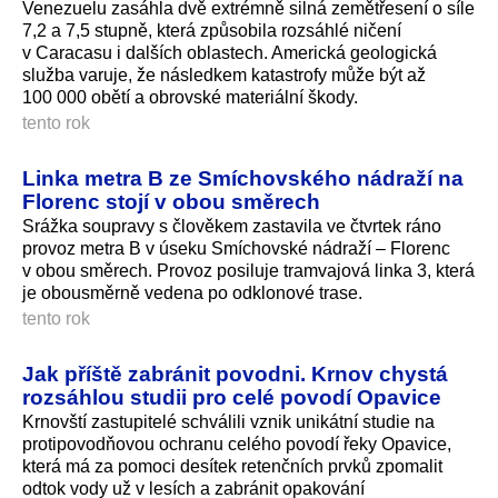
Venezuelu zasáhla dvě extrémně silná zemětřesení o síle
7,2 a 7,5 stupně, která způsobila rozsáhlé ničení
v Caracasu i dalších oblastech. Americká geologická
služba varuje, že následkem katastrofy může být až
100 000 obětí a obrovské materiální škody.
tento rok
Linka metra B ze Smíchovského nádraží na
Florenc stojí v obou směrech
Srážka soupravy s člověkem zastavila ve čtvrtek ráno
provoz metra B v úseku Smíchovské nádraží – Florenc
v obou směrech. Provoz posiluje tramvajová linka 3, která
je obousměrně vedena po odklonové trase.
tento rok
Jak příště zabránit povodni. Krnov chystá
rozsáhlou studii pro celé povodí Opavice
Krnovští zastupitelé schválili vznik unikátní studie na
protipovodňovou ochranu celého povodí řeky Opavice,
která má za pomoci desítek retenčních prvků zpomalit
odtok vody už v lesích a zabránit opakování