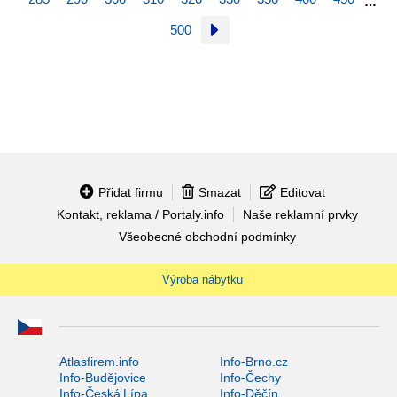
…
500
Přidat firmu
Smazat
Editovat
Kontakt, reklama / Portaly.info
Naše reklamní prvky
Všeobecné obchodní podmínky
Výroba nábytku
Atlasfirem.info
Info-Brno.cz
Info-Budějovice
Info-Čechy
Info-Česká Lípa
Info-Děčín