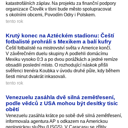
katastrofálních záplav. Na projektu za finanční podpory
organizace Člověk v tísni bude město spolupracovat
s okolními obcemi, Povodím Odry i Polskem.
tento rok
Krutý konec na Aztéckém stadionu: Čeští
fotbalisté prohráli s Mexikem a balí kufry
Čeští fotbalisté na mistrovství světa v Americe končí.
V závěrečném duelu skupiny A podlehli domácímu
Mexiku vysoko 0:3 a po dvou porážkách a jedné remíze
obsadili poslední místo. O rozhodující náskok přišli
svěřenci trenéra Koubka v úvodu druhé půle, kdy během
šesti minut dvakrát inkasovali.
tento rok
Venezuelu zasáhla dvě silná zemětřesení,
podle vědců z USA mohou být desítky tisíc
obětí
Venezuelu zasáhla krátce po sobě dvě silná zemětřesení,
informovala agentura AP s odkazem na Americkou
geologickou službu (USGS). V Caracasu se zřítily