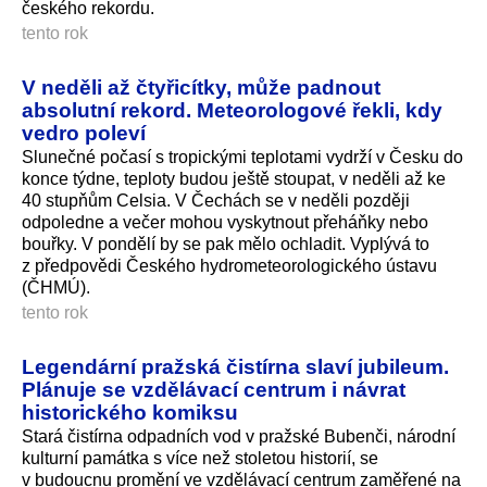
českého rekordu.
tento rok
V neděli až čtyřicítky, může padnout
absolutní rekord. Meteorologové řekli, kdy
vedro poleví
Slunečné počasí s tropickými teplotami vydrží v Česku do
konce týdne, teploty budou ještě stoupat, v neděli až ke
40 stupňům Celsia. V Čechách se v neděli později
odpoledne a večer mohou vyskytnout přeháňky nebo
bouřky. V pondělí by se pak mělo ochladit. Vyplývá to
z předpovědi Českého hydrometeorolo­gického ústavu
(ČHMÚ).
tento rok
Legendární pražská čistírna slaví jubileum.
Plánuje se vzdělávací centrum i návrat
historického komiksu
Stará čistírna odpadních vod v pražské Bubenči, národní
kulturní památka s více než stoletou historií, se
v budoucnu promění ve vzdělávací centrum zaměřené na