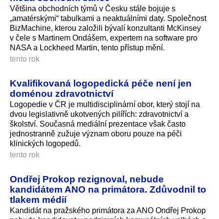
Většina obchodních týmů v Česku stále bojuje s
„amatérskými“ tabulkami a neaktuálními daty. Společnost
BizMachine, kterou založili bývalí konzultanti McKinsey
v čele s Martinem Ondášem, expertem na software pro
NASA a Lockheed Martin, tento přístup mění.
tento rok
Kvalifikovaná logopedická péče není jen
doménou zdravotnictví
Logopedie v ČR je multidisciplinární obor, který stojí na
dvou legislativně ukotvených pilířích: zdravotnictví a
školství. Současná mediální prezentace však často
jednostranně zužuje význam oboru pouze na péči
klinických logopedů.
tento rok
Ondřej Prokop rezignoval, nebude
kandidátem ANO na primátora. Zdůvodnil to
tlakem médií
Kandidát na pražského primátora za ANO Ondřej Prokop