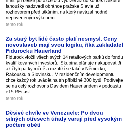
hřišti při české porážce 0:3 vydržel až do konce. Některé
fanoušky nadzvedl obránce pražské Slavie už
rozhovorem před utkáním, na který navázal hodně
nepovedeným výkonem.
tento rok
Za starý byt lidé často platí nesmysl. Ceny
novostaveb mají svou logiku, říká zakladatel
Fidurocku Hauerland
Fidurock vložil všech svých 14 retailových parků do fondu
kvalifikovaných investorů. Skupina plánuje nakupovat tři
až čtyři parky ročně a rozhlíží se také v Německu,
Rakousku a Slovinsku. V rezidenčním developmentu
chce každý rok uvádět na trh přibližně 300 bytů. Podívejte
se na celý rozhovor s Davidem Hauerlandem v podcastu
e15 REcast.
tento rok
Děsivé chvíle ve Venezuele: Po dvou
silných otřesech úřady varují před vysokým
počtem obětí