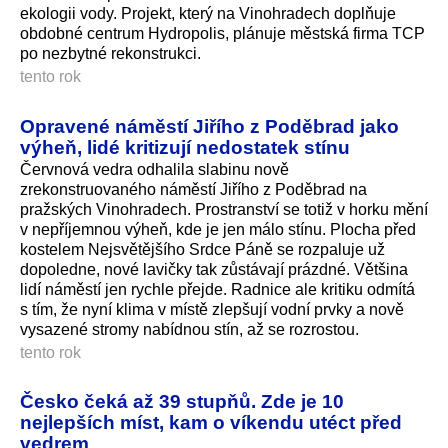
ekologii vody. Projekt, který na Vinohradech doplňuje
obdobné centrum Hydropolis, plánuje městská firma TCP
po nezbytné rekonstrukci.
tento rok
Opravené náměstí Jiřího z Poděbrad jako
výheň, lidé kritizují nedostatek stínu
Červnová vedra odhalila slabinu nově
zrekonstruovaného náměstí Jiřího z Poděbrad na
pražských Vinohradech. Prostranství se totiž v horku mění
v nepříjemnou výheň, kde je jen málo stínu. Plocha před
kostelem Nejsvětějšího Srdce Páně se rozpaluje už
dopoledne, nové lavičky tak zůstávají prázdné. Většina
lidí náměstí jen rychle přejde. Radnice ale kritiku odmítá
s tím, že nyní klima v místě zlepšují vodní prvky a nově
vysazené stromy nabídnou stín, až se rozrostou.
tento rok
Česko čeká až 39 stupňů. Zde je 10
nejlepších míst, kam o víkendu utéct před
vedrem