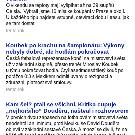
O víkendu se teploty mají vyšplhat až na 39 stupňů
Celsia. Vybrali jsme 10 míst ke koupání v Praze a okolí.
U každého tipu najdete vstupné, otevírací dobu i trasu, jak
se tam dostat.
tento rok
Koubek po krachu na šampionátu: Výkony
nebyly dobré, ale hodlám pokračovat
Česká fotbalová reprezentace končí na mistrovství světa
už v základní skupině, přesto trenér Miroslav Koubek
u týmu pokračovat hodlá. Čtyřiasedmdesá­tiletý kouč po
porážce 0:3 s Mexikem odmítl úvahy o rezignaci a
zdůraznil platnost své smlouvy.
tento rok
Kam šel? ptali se všichni. Kritika cupuje
„nejhoršího“ Douděru, naštval i rozhovorem
V prvních dvou zápasech na fotbalovém mistrovství světa
neodehrál ani minutu, proti Mexiku se David Douděra
objevil v základní sestavě Česka. A mnozí se divili, že na